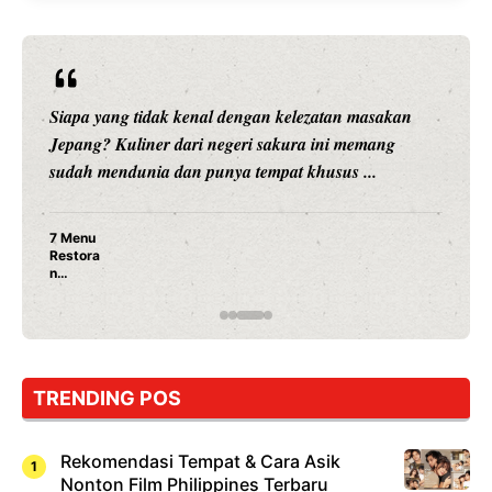
Siapa yang tidak kenal dengan kelezatan masakan
Jepang? Kuliner dari negeri sakura ini memang
sudah mendunia dan punya tempat khusus ...
7 Menu
Restora
n
Jepang
yang
Wajib
Dicoba,
Bukan
Cuma
TRENDING POS
Sushi!
Rekomendasi Tempat & Cara Asik
Nonton Film Philippines Terbaru