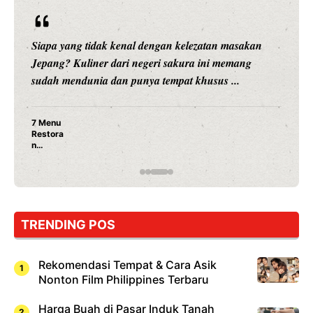
Siapa yang tidak kenal dengan kelezatan masakan
Jepang? Kuliner dari negeri sakura ini memang
sudah mendunia dan punya tempat khusus ...
7 Menu
Restora
n
Jepang
yang
Wajib
Dicoba,
Bukan
Cuma
TRENDING POS
Sushi!
Rekomendasi Tempat & Cara Asik
Nonton Film Philippines Terbaru
Harga Buah di Pasar Induk Tanah