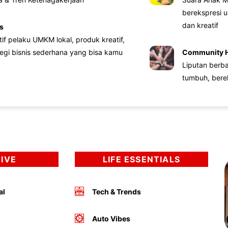
berekspresi u
dan kreatif
s
atif pelaku UMKM lokal, produk kreatif,
tegi bisnis sederhana yang bisa kamu
Community 
Liputan berb
tumbuh, bere
DIVE
LIFE ESSENTIALS
al
Tech & Trends
Auto Vibes