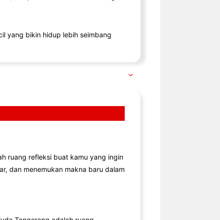
il yang bikin hidup lebih seimbang
lah ruang refleksi buat kamu yang ingin
jar, dan menemukan makna baru dalam
uda Tangerang adalah ruang