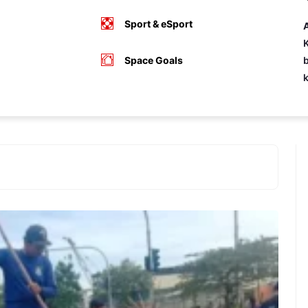
Sport & eSport
A
K
Space Goals
b