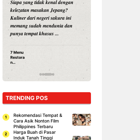
Siapa yang tidak kenal dengan
Siapa sangka, dua
kelezatan masakan Jepang?
dunia hiburan, N
Kuliner dari negeri sakura ini
dan Vicky Praset
memang sudah mendunia dan
dunia kuliner de
punya tempat khusus ...
restoran ...
7 Menu
Nunung S
Restora
Prasetyo
n
Ayam Pa
Jepang
15 Ribu,
yang
Mami Bik
Wajib
Dicoba,
Bukan
Cuma
TRENDING POS
Sushi!
Rekomendasi Tempat &
Cara Asik Nonton Film
Philippines Terbaru
Harga Buah di Pasar
Induk Tanah Tinggi