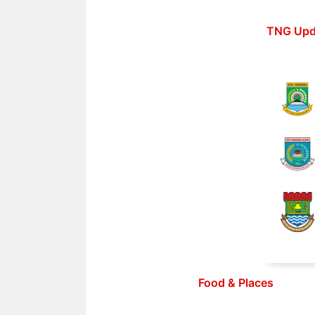
Langsung
ke
TNG Upd
isi
Food & Places