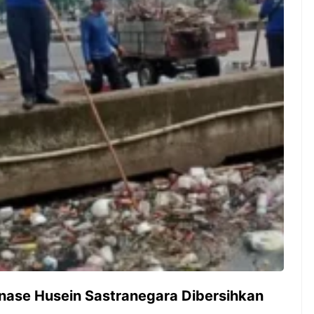
ambut pergantian
Pernah gak sih kamu mulai
oran all you can
ngerjain sesuatu cuma buat iseng-
 You Can Eat
iseng, eh ternyata malah jadi
adirkan
peluang bisnis yang
l ...
menguntungkan? Nah, itulah ...
 2026, Kakkoii
Dari Iseng Jadi Cuan: Kisah
 Hadirkan Pesta All
TUM_ATUL yang Ubah
 Eat Mulai Rp
Hampers Jadi Bisnis Kece
0
nase Husein Sastranegara Dibersihkan