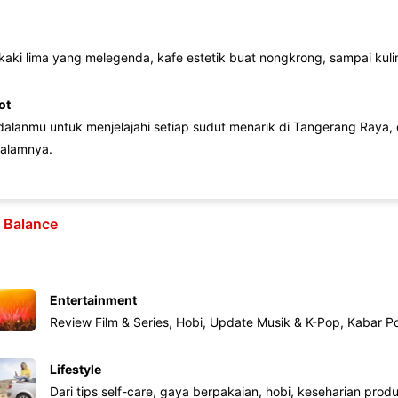
 kaki lima yang melegenda, kafe estetik buat nongkrong, sampai kuline
ot
lanmu untuk menjelajahi setiap sudut menarik di Tangerang Raya, d
alamnya.
e Balance
Entertainment
Review Film & Series, Hobi, Update Musik & K-Pop, Kabar P
Lifestyle
Dari tips self-care, gaya berpakaian, hobi, keseharian produk