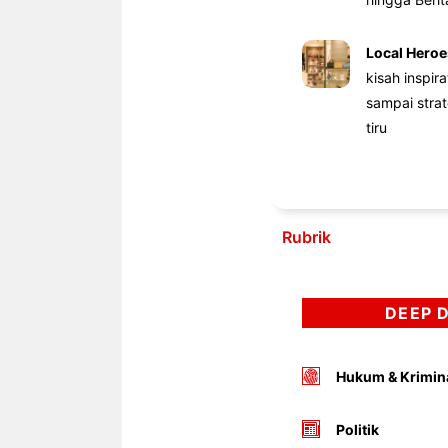
Local Heroe
kisah inspir
sampai stra
tiru
Rubrik
DEEP 
Hukum & Krimin
Politik