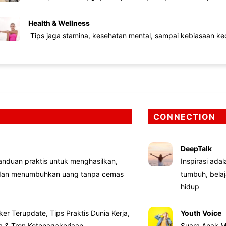
Health & Wellness
Tips jaga stamina, kesehatan mental, sampai kebiasaan kec
CONNECTION
DeepTalk
nduan praktis untuk menghasilkan,
Inspirasi ada
 dan menumbuhkan uang tanpa cemas
tumbuh, bela
hidup
ker Terupdate, Tips Praktis Dunia Kerja,
Youth Voice
ta & Tren Ketenagakerjaan
Suara Anak M