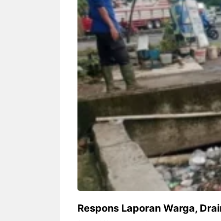
Siapa sangka, dua nama besar di
Bandung – Meny
dunia hiburan, Nunung Srimulat
tahun 2026, rest
dan Vicky Prasetyo, kini merambah
eat Kakkoii All
dunia kuliner dengan membuka
Bandung mengh
restoran ...
penawaran spesia
Nunung Srimulat & Vicky
Sambut
Prasetyo Buka Restoran
Bandung
Ayam Panggang! Cuma Rp
You Can
15 Ribu, Resep Rahasia
145.00
Mami Bikin Nagih!
Respons Laporan Warga, Drai