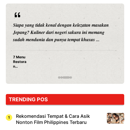
Siapa yang tidak kenal dengan kelezatan masakan
Jepang? Kuliner dari negeri sakura ini memang
sudah mendunia dan punya tempat khusus ...
7 Menu
Restora
n
Jepang
yang
Wajib
Dicoba,
Bukan
Cuma
TRENDING POS
Sushi!
Rekomendasi Tempat & Cara Asik
Nonton Film Philippines Terbaru