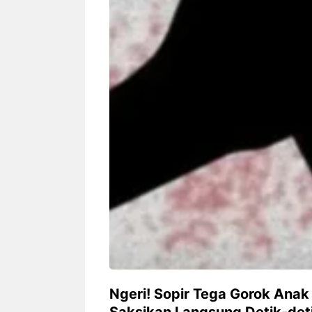
Siapa sangka, dua nama besar di
Bandung – Meny
dunia hiburan, Nunung Srimulat
tahun 2026, rest
dan Vicky Prasetyo, kini merambah
eat Kakkoii All
dunia kuliner dengan membuka
Bandung mengh
restoran ...
penawaran spesia
Nunung Srimulat & Vicky
Sambut
Prasetyo Buka Restoran
Bandung
Ayam Panggang! Cuma Rp
You Can
15 Ribu, Resep Rahasia
145.00
Mami Bikin Nagih!
Ngeri! Sopir Tega Gorok Anak
Saksikan Langsung Detik-det