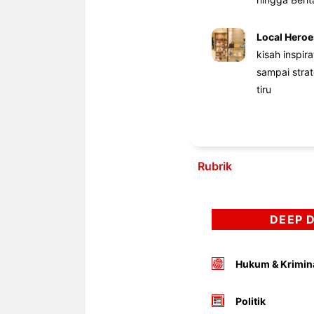
Local Heroe
kisah inspir
sampai stra
tiru
Rubrik
DEEP 
Hukum & Krimin
Politik