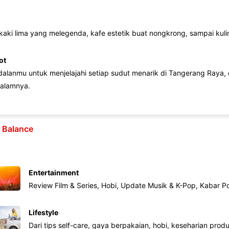
 kaki lima yang melegenda, kafe estetik buat nongkrong, sampai kuline
ot
lanmu untuk menjelajahi setiap sudut menarik di Tangerang Raya, d
alamnya.
e Balance
Entertainment
Review Film & Series, Hobi, Update Musik & K-Pop, Kabar P
Lifestyle
Dari tips self-care, gaya berpakaian, hobi, keseharian produk