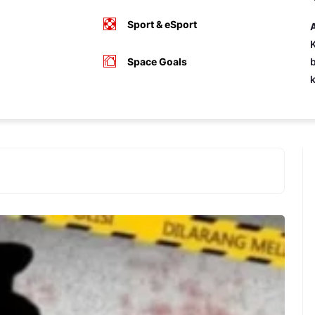
Sport & eSport
A
K
Space Goals
b