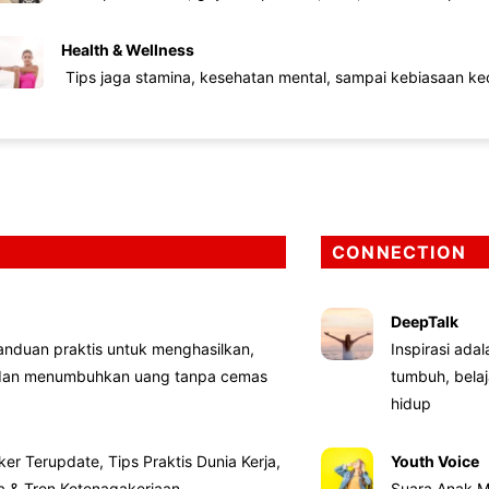
Health & Wellness
Tips jaga stamina, kesehatan mental, sampai kebiasaan kec
CONNECTION
DeepTalk
nduan praktis untuk menghasilkan,
Inspirasi ada
 dan menumbuhkan uang tanpa cemas
tumbuh, bela
hidup
ker Terupdate, Tips Praktis Dunia Kerja,
Youth Voice
ta & Tren Ketenagakerjaan
Suara Anak M