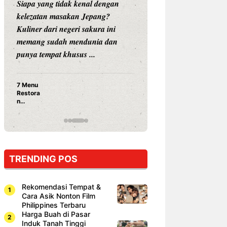
Siapa yang tidak kenal dengan
Siapa sangka, dua
kelezatan masakan Jepang?
dunia hiburan, N
Kuliner dari negeri sakura ini
dan Vicky Praset
memang sudah mendunia dan
dunia kuliner de
punya tempat khusus ...
restoran ...
7 Menu
Nunung S
Restora
Prasetyo
n
Ayam Pa
Jepang
15 Ribu,
yang
Mami Bik
Wajib
Dicoba,
Bukan
Cuma
TRENDING POS
Sushi!
Rekomendasi Tempat &
Cara Asik Nonton Film
Philippines Terbaru
Harga Buah di Pasar
Induk Tanah Tinggi