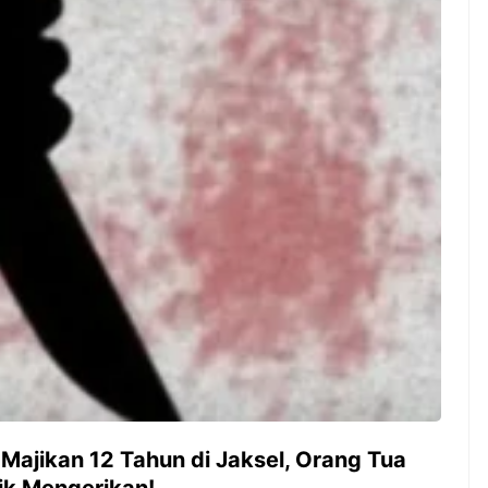
ambut pergantian
Pernah gak sih kamu mulai
oran all you can
ngerjain sesuatu cuma buat iseng-
 You Can Eat
iseng, eh ternyata malah jadi
adirkan
peluang bisnis yang
l ...
menguntungkan? Nah, itulah ...
 2026, Kakkoii
Dari Iseng Jadi Cuan: Kisah
 Hadirkan Pesta All
TUM_ATUL yang Ubah
 Eat Mulai Rp
Hampers Jadi Bisnis Kece
0
 Majikan 12 Tahun di Jaksel, Orang Tua
ik Mengerikan!