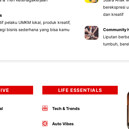
berekspresi u
dan kreatif
s
atif pelaku UMKM lokal, produk kreatif,
tegi bisnis sederhana yang bisa kamu
Community 
Liputan berb
tumbuh, bere
DIVE
LIFE ESSENTIALS
al
Tech & Trends
Auto Vibes