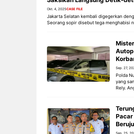
Okt. 4, 2025
CASE FILE
Jakarta Selatan kembali digegerkan deng
Seorang sopir disebut tega menghabisi n
Mister
Autop
Korba
Sep. 27, 20
Polda Nu
yang san
Rely. An
Terun
Pacar 
Beruj
Sep. 25, 2