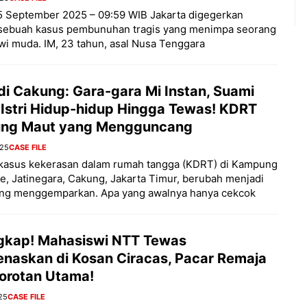
5 September 2025 – 09:59 WIB Jakarta digegerkan
sebuah kasus pembunuhan tragis yang menimpa seorang
i muda. IM, 23 tahun, asal Nusa Tenggara
di Cakung: Gara-gara Mi Instan, Suami
 Istri Hidup-hidup Hingga Tewas! KDRT
ung Maut yang Mengguncang
025
CASE FILE
kasus kekerasan dalam rumah tangga (KDRT) di Kampung
e, Jatinegara, Cakung, Jakarta Timur, berubah menjadi
ang menggemparkan. Apa yang awalnya hanya cekcok
gkap! Mahasiswi NTT Tewas
naskan di Kosan Ciracas, Pacar Remaja
Sorotan Utama!
25
CASE FILE