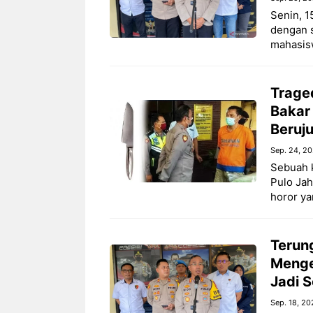
Senin, 1
dengan 
mahasisw
Trage
Bakar
Beruj
Sep. 24, 2
Sebuah 
Pulo Jah
horor y
Terun
Menge
Jadi 
Sep. 18, 20