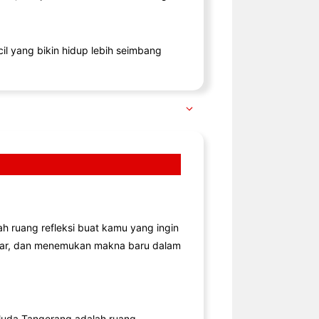
il yang bikin hidup lebih seimbang
lah ruang refleksi buat kamu yang ingin
jar, dan menemukan makna baru dalam
uda Tangerang adalah ruang