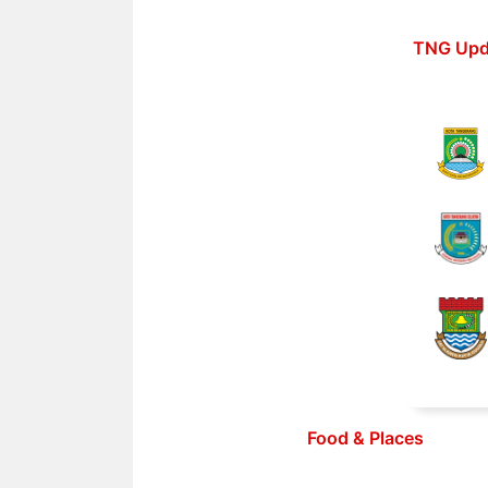
Langsung
ke
TNG Upd
isi
Food & Places