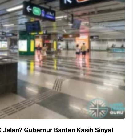
ambut pergantian
Pernah gak sih kamu mulai
oran all you can
ngerjain sesuatu cuma buat iseng-
 You Can Eat
iseng, eh ternyata malah jadi
adirkan
peluang bisnis yang
l ...
menguntungkan? Nah, itulah ...
 2026, Kakkoii
Dari Iseng Jadi Cuan: Kisah
 Hadirkan Pesta All
TUM_ATUL yang Ubah
 Eat Mulai Rp
Hampers Jadi Bisnis Kece
0
 Jalan? Gubernur Banten Kasih Sinyal