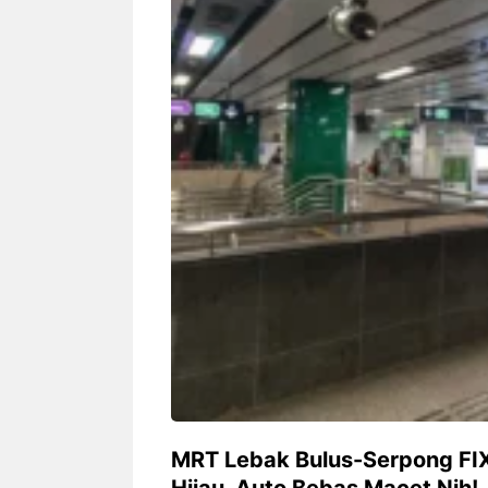
Siapa sangka, dua nama besar di
Bandung – Meny
dunia hiburan, Nunung Srimulat
tahun 2026, rest
dan Vicky Prasetyo, kini merambah
eat Kakkoii All
dunia kuliner dengan membuka
Bandung mengh
restoran ...
penawaran spesia
Nunung Srimulat & Vicky
Sambut
Prasetyo Buka Restoran
Bandung
Ayam Panggang! Cuma Rp
You Can
15 Ribu, Resep Rahasia
145.00
Mami Bikin Nagih!
MRT Lebak Bulus-Serpong FIX
Hijau, Auto Bebas Macet Nih!