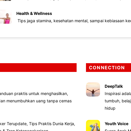
Health & Wellness
Tips jaga stamina, kesehatan mental, sampai kebiasaan kec
CONNECTION
DeepTalk
nduan praktis untuk menghasilkan,
Inspirasi ada
 dan menumbuhkan uang tanpa cemas
tumbuh, bela
hidup
ker Terupdate, Tips Praktis Dunia Kerja,
Youth Voice
ta & Tren Ketenagakerjaan
Suara Anak M