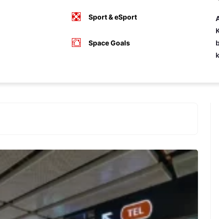
Sport & eSport
A
K
Space Goals
b