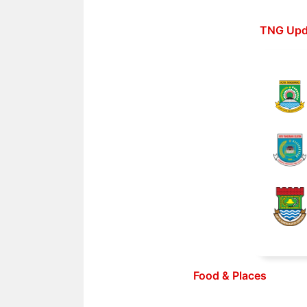
Langsung
ke
TNG Upd
isi
Food & Places