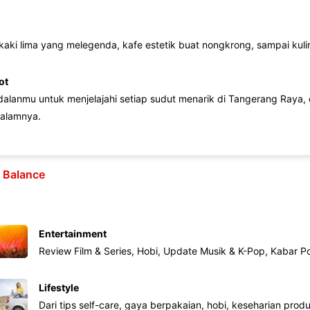
 kaki lima yang melegenda, kafe estetik buat nongkrong, sampai kuline
ot
lanmu untuk menjelajahi setiap sudut menarik di Tangerang Raya, d
alamnya.
e Balance
Entertainment
Review Film & Series, Hobi, Update Musik & K-Pop, Kabar P
Lifestyle
Dari tips self-care, gaya berpakaian, hobi, keseharian produk