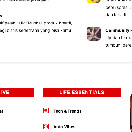
berekspresi u
dan kreatif
s
atif pelaku UMKM lokal, produk kreatif,
tegi bisnis sederhana yang bisa kamu
Community 
Liputan berb
tumbuh, bere
DIVE
LIFE ESSENTIALS
al
Tech & Trends
Auto Vibes