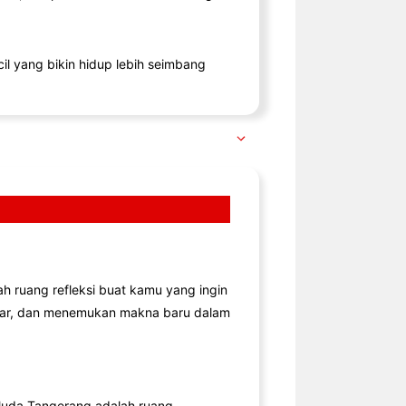
il yang bikin hidup lebih seimbang
lah ruang refleksi buat kamu yang ingin
jar, dan menemukan makna baru dalam
uda Tangerang adalah ruang