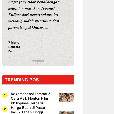
Siapa yang tidak kenal dengan
Siapa sangka, dua
kelezatan masakan Jepang?
dunia hiburan, N
Kuliner dari negeri sakura ini
dan Vicky Praset
memang sudah mendunia dan
dunia kuliner de
punya tempat khusus ...
restoran ...
7 Menu
Nunung S
Restora
Prasetyo
n
Ayam Pa
Jepang
15 Ribu,
yang
Mami Bik
Wajib
Dicoba,
Bukan
Cuma
TRENDING POS
Sushi!
Rekomendasi Tempat &
Cara Asik Nonton Film
Philippines Terbaru
Harga Buah di Pasar
Induk Tanah Tinggi