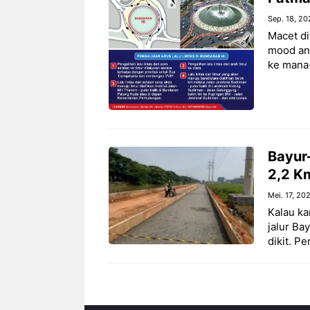
Sep. 18, 20
Macet di
mood anc
ke mana-
Bayur
2,2 K
Mei. 17, 20
Kalau ka
jalur Ba
dikit. P