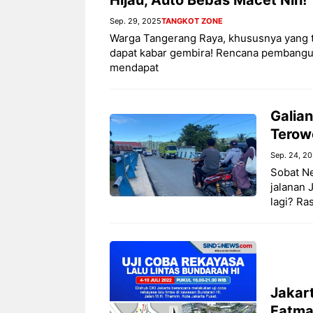
Sep. 29, 2025
TANGKOT ZONE
Warga Tangerang Raya, khususnya yang ti
dapat kabar gembira! Rencana pembangu
mendapat
Galian
Terowo
Sep. 24, 2
Sobat N
jalanan 
lagi? Ra
Jakart
Fatmaw