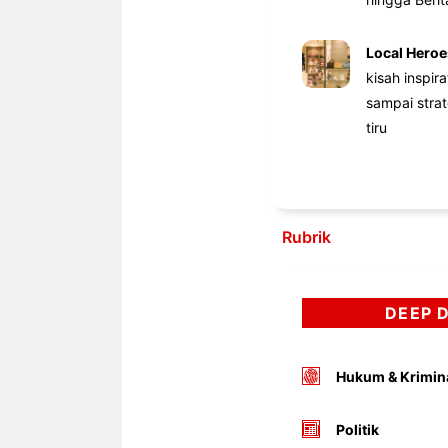
Local Heroe
kisah inspir
sampai stra
tiru
Rubrik
DEEP 
Hukum & Krimin
Politik