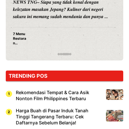
NEWS TNG– Siapa yang tidak kenal dengan
kelezatan masakan Jepang? Kuliner dari negeri
sakura ini memang sudah mendunia dan punya ...
7 Menu
Restora
n
Jepang
yang
Wajib
Dicoba,
Bukan
Cuma
TRENDING POS
Sushi!
Rekomendasi Tempat & Cara Asik
Nonton Film Philippines Terbaru
Harga Buah di Pasar Induk Tanah
Tinggi Tangerang Terbaru: Cek
Daftarnya Sebelum Belanja!