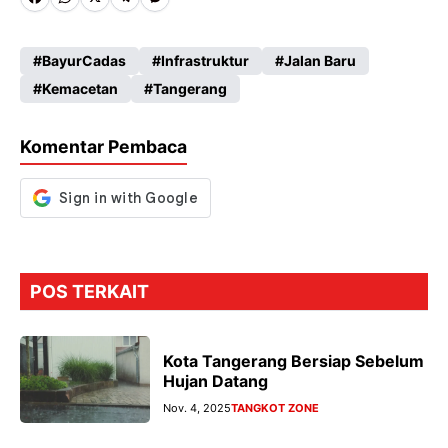
Fa
W
X
Te
M
ce
ha
le
es
BayurCadas
Infrastruktur
Jalan Baru
b
ts
gr
se
Kemacetan
Tangerang
o
A
a
n
o
p
m
g
Komentar Pembaca
k
p
er
POS TERKAIT
Kota Tangerang Bersiap Sebelum
Hujan Datang
Nov. 4, 2025
TANGKOT ZONE