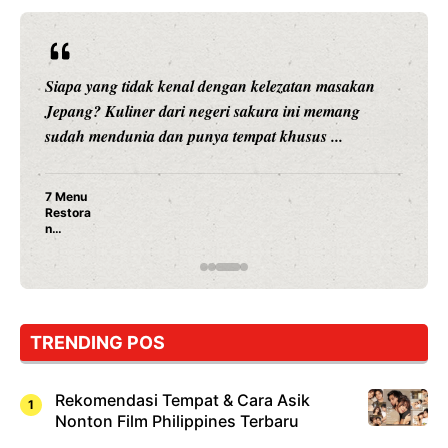
Siapa yang tidak kenal dengan kelezatan masakan
Jepang? Kuliner dari negeri sakura ini memang
sudah mendunia dan punya tempat khusus ...
7 Menu
Restora
n
Jepang
yang
Wajib
Dicoba,
Bukan
Cuma
TRENDING POS
Sushi!
Rekomendasi Tempat & Cara Asik
Nonton Film Philippines Terbaru