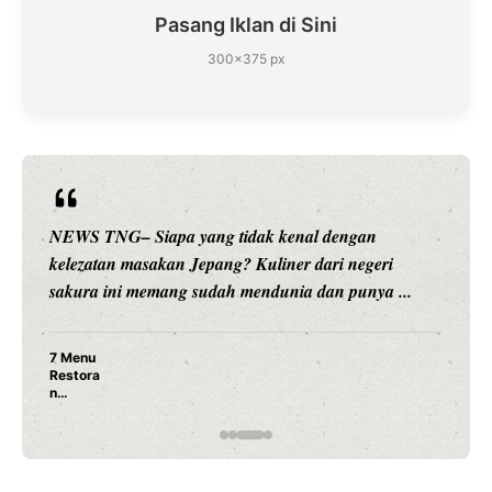
Pasang Iklan di Sini
300×375 px
NEWS TNG– Siapa sangka, dua nama besar di dunia
hiburan, Nunung Srimulat dan Vicky Prasetyo, kini
merambah dunia kuliner dengan ...
Nunung Srimulat & Vicky Prasetyo Buka Restoran
Ayam Panggang! Cuma Rp 15 Ribu, Resep
Rahasia Mami Bikin Nagih!