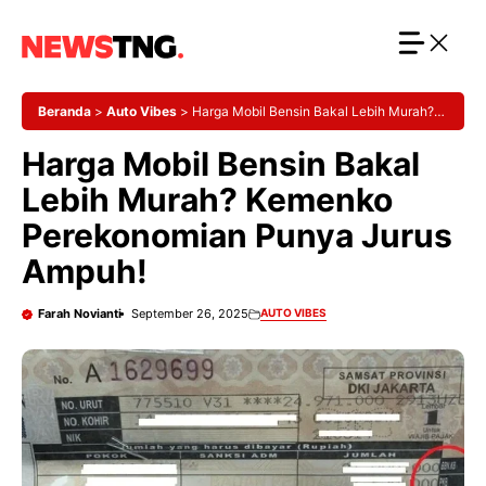
Langsung
ke
isi
Beranda
>
Auto Vibes
>
Harga Mobil Bensin Bakal Lebih Murah?
Kemenko Perekonomian Punya Jurus Ampuh!
Harga Mobil Bensin Bakal
Lebih Murah? Kemenko
Perekonomian Punya Jurus
Ampuh!
Farah Novianti
September 26, 2025
AUTO VIBES