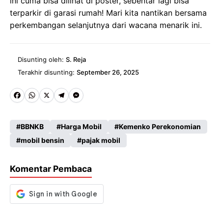
ini cuma bisa dilihat di poster, sebentar lagi bisa
terparkir di garasi rumah! Mari kita nantikan bersama
perkembangan selanjutnya dari wacana menarik ini.
Disunting oleh:
S. Reja
Terakhir disunting:
September 26, 2025
Fa
W
X
Te
M
ce
ha
le
es
BBNKB
Harga Mobil
Kemenko Perekonomian
b
ts
gr
se
mobil bensin
pajak mobil
o
A
a
n
o
p
m
g
Komentar Pembaca
k
p
er