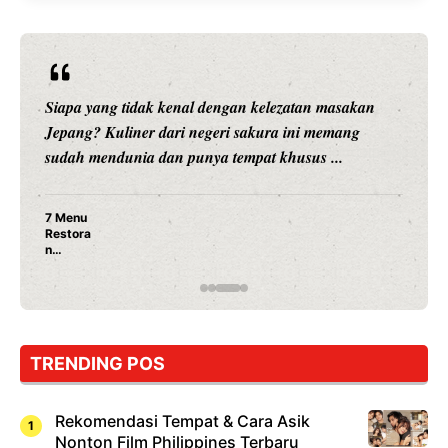
Siapa yang tidak kenal dengan kelezatan masakan
Jepang? Kuliner dari negeri sakura ini memang
sudah mendunia dan punya tempat khusus ...
7 Menu
Restora
n
Jepang
yang
Wajib
Dicoba,
Bukan
Cuma
TRENDING POS
Sushi!
Rekomendasi Tempat & Cara Asik
Nonton Film Philippines Terbaru