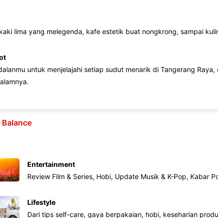
 kaki lima yang melegenda, kafe estetik buat nongkrong, sampai kuline
ot
lanmu untuk menjelajahi setiap sudut menarik di Tangerang Raya, d
alamnya.
e Balance
Entertainment
Review Film & Series, Hobi, Update Musik & K-Pop, Kabar P
Lifestyle
Dari tips self-care, gaya berpakaian, hobi, keseharian produk