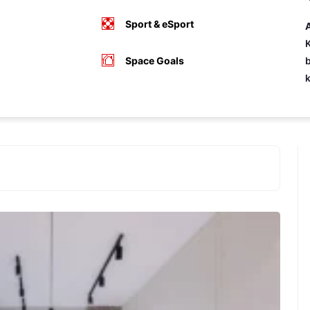
Sport & eSport
A
K
Space Goals
b