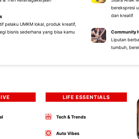
berekspresi u
dan kreatif
s
atif pelaku UMKM lokal, produk kreatif,
tegi bisnis sederhana yang bisa kamu
Community 
Liputan berb
tumbuh, bere
DIVE
LIFE ESSENTIALS
al
Tech & Trends
Auto Vibes