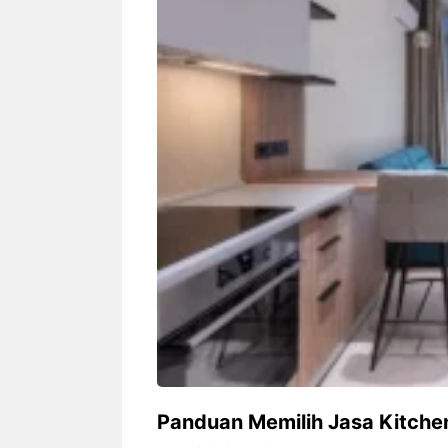
Siapa sangka, dua nama besar di
Bandung – Meny
dunia hiburan, Nunung Srimulat
tahun 2026, rest
dan Vicky Prasetyo, kini merambah
eat Kakkoii All
dunia kuliner dengan membuka
Bandung mengh
restoran ...
penawaran spesia
Nunung Srimulat & Vicky
Sambut
Prasetyo Buka Restoran
Bandung
Ayam Panggang! Cuma Rp
You Can
15 Ribu, Resep Rahasia
145.00
Mami Bikin Nagih!
Panduan Memilih Jasa Kitche