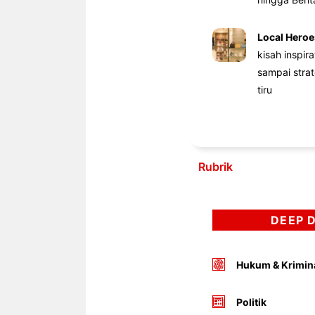
Local Heroe
kisah inspir
sampai stra
tiru
Rubrik
DEEP 
Hukum & Krimin
Politik