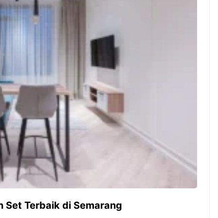
ambut pergantian
Pernah gak sih kamu mulai
oran all you can
ngerjain sesuatu cuma buat iseng-
 You Can Eat
iseng, eh ternyata malah jadi
adirkan
peluang bisnis yang
l ...
menguntungkan? Nah, itulah ...
 2026, Kakkoii
Dari Iseng Jadi Cuan: Kisah
 Hadirkan Pesta All
TUM_ATUL yang Ubah
 Eat Mulai Rp
Hampers Jadi Bisnis Kece
0
n Set Terbaik di Semarang