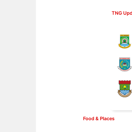
Langsung
ke
TNG Upd
isi
Food & Places