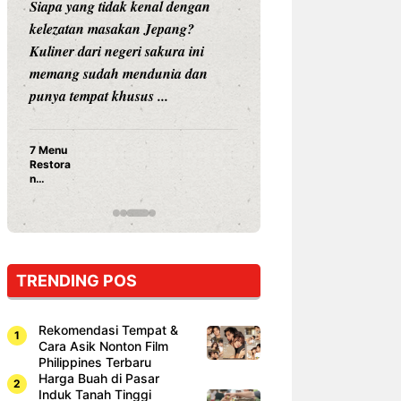
Siapa yang tidak kenal dengan
Siapa sangka, dua
kelezatan masakan Jepang?
dunia hiburan, N
Kuliner dari negeri sakura ini
dan Vicky Praset
memang sudah mendunia dan
dunia kuliner de
punya tempat khusus ...
restoran ...
7 Menu
Nunung S
Restora
Prasetyo
n
Ayam Pa
Jepang
15 Ribu,
yang
Mami Bik
Wajib
Dicoba,
Bukan
Cuma
TRENDING POS
Sushi!
Rekomendasi Tempat &
Cara Asik Nonton Film
Philippines Terbaru
Harga Buah di Pasar
Induk Tanah Tinggi