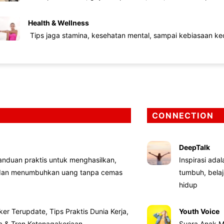
Health & Wellness
Tips jaga stamina, kesehatan mental, sampai kebiasaan kec
CONNECTION
DeepTalk
nduan praktis untuk menghasilkan,
Inspirasi ada
 dan menumbuhkan uang tanpa cemas
tumbuh, bela
hidup
ker Terupdate, Tips Praktis Dunia Kerja,
Youth Voice
ta & Tren Ketenagakerjaan
Suara Anak M