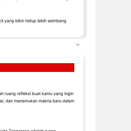
il yang bikin hidup lebih seimbang
lah ruang refleksi buat kamu yang ingin
jar, dan menemukan makna baru dalam
uda Tangerang adalah ruang