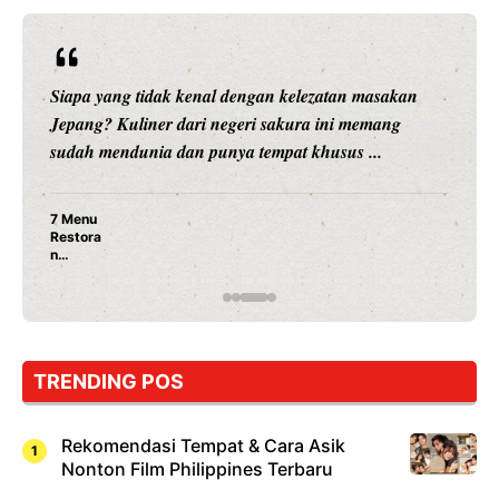
Siapa yang tidak kenal dengan kelezatan masakan
Jepang? Kuliner dari negeri sakura ini memang
sudah mendunia dan punya tempat khusus ...
7 Menu
Restora
n
Jepang
yang
Wajib
Dicoba,
Bukan
Cuma
TRENDING POS
Sushi!
Rekomendasi Tempat & Cara Asik
Nonton Film Philippines Terbaru