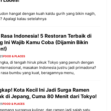
don hangat dengan kuah kaldu gurih yang bikin nagih,
a? Apalagi kalau setelahnya
Rasa Indonesia! 5 Restoran Terbaik di
 Ini Wajib Kamu Coba (Dijamin Bikin
n!)
025
FOOD & PLACES
ngka, di tengah hiruk pikuk Tokyo yang penuh dengan
internasional, masakan Indonesia justru jadi primadona?
a rasa bumbu yang kuat, beragamnya menu,
kap! Kota Kecil Ini Jadi Surga Ramen
ak di Jepang, Cuma 80 Menit dari Tokyo!
25
FOOD & PLACES
emang surganya kuliner, dan ramen jadi salah satu