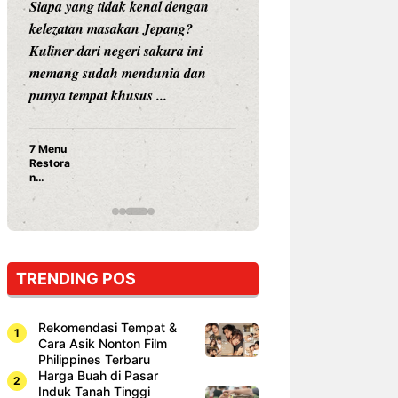
Siapa yang tidak kenal dengan
Siapa sangka, dua
kelezatan masakan Jepang?
dunia hiburan, N
Kuliner dari negeri sakura ini
dan Vicky Praset
memang sudah mendunia dan
dunia kuliner de
punya tempat khusus ...
restoran ...
7 Menu
Nunung S
Restora
Prasetyo
n
Ayam Pa
Jepang
15 Ribu,
yang
Mami Bik
Wajib
Dicoba,
Bukan
Cuma
TRENDING POS
Sushi!
Rekomendasi Tempat &
Cara Asik Nonton Film
Philippines Terbaru
Harga Buah di Pasar
Induk Tanah Tinggi