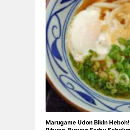
Siapa sangka, dua nama besar di
Bandung – Meny
dunia hiburan, Nunung Srimulat
tahun 2026, rest
dan Vicky Prasetyo, kini merambah
eat Kakkoii All
dunia kuliner dengan membuka
Bandung mengh
restoran ...
penawaran spesia
Nunung Srimulat & Vicky
Sambut
Prasetyo Buka Restoran
Bandung
Ayam Panggang! Cuma Rp
You Can
15 Ribu, Resep Rahasia
145.00
Mami Bikin Nagih!
Marugame Udon Bikin Heboh! 
Ribuan, Buruan Serbu Sebelu