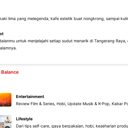
 kaki lima yang melegenda, kafe estetik buat nongkrong, sampai kuline
ot
lanmu untuk menjelajahi setiap sudut menarik di Tangerang Raya, d
alamnya.
e Balance
Entertainment
Review Film & Series, Hobi, Update Musik & K-Pop, Kabar P
Lifestyle
Dari tips self-care, gaya berpakaian, hobi, keseharian produk