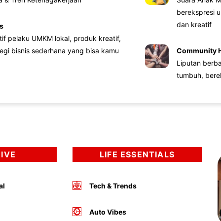
berekspresi u
dan kreatif
s
atif pelaku UMKM lokal, produk kreatif,
tegi bisnis sederhana yang bisa kamu
Community 
Liputan berb
tumbuh, bere
DIVE
LIFE ESSENTIALS
al
Tech & Trends
Auto Vibes