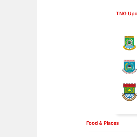
Langsung
ke
TNG Upd
isi
Food & Places