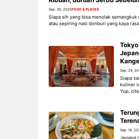
Sep. 30, 2025
FOOD & PLACES
Siapa sih yang bisa menolak semangkuk u
atau sepiring nasi donburi yang kaya ras
Tokyo 
Jepang
Kange
Sep. 29, 2
Siapa sa
kuliner 
Yup, cit
Terung
Teren
Sep. 18, 20
Jepang m