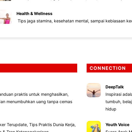
Health & Wellness
Tips jaga stamina, kesehatan mental, sampai kebiasaan kec
CONNECTION
DeepTalk
nduan praktis untuk menghasilkan,
Inspirasi ada
 dan menumbuhkan uang tanpa cemas
tumbuh, bela
hidup
ker Terupdate, Tips Praktis Dunia Kerja,
Youth Voice
ta & Tren Ketenagakerjaan
Suara Anak M