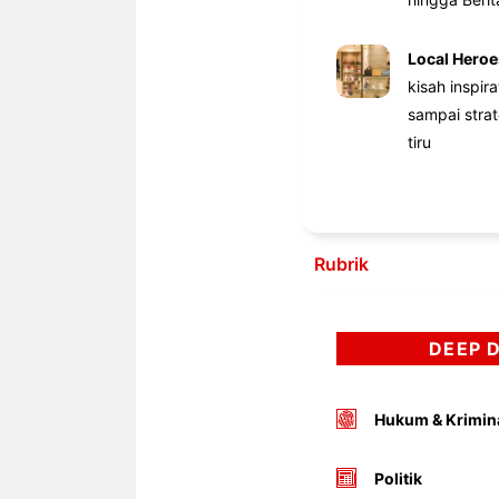
Local Heroe
kisah inspir
sampai stra
tiru
Rubrik
DEEP 
Hukum & Krimin
Politik