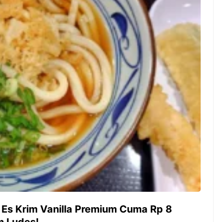
ambut pergantian
Pernah gak sih kamu mulai
oran all you can
ngerjain sesuatu cuma buat iseng-
 You Can Eat
iseng, eh ternyata malah jadi
adirkan
peluang bisnis yang
l ...
menguntungkan? Nah, itulah ...
 2026, Kakkoii
Dari Iseng Jadi Cuan: Kisah
 Hadirkan Pesta All
TUM_ATUL yang Ubah
 Eat Mulai Rp
Hampers Jadi Bisnis Kece
0
Es Krim Vanilla Premium Cuma Rp 8
m Ludes!