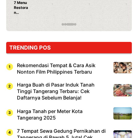
7 Menu
Restora
n
Jepang
yang
Wajib
Dicoba,
Bukan
Cuma
TRENDING POS
Sushi!
Rekomendasi Tempat & Cara Asik
Nonton Film Philippines Terbaru
Harga Buah di Pasar Induk Tanah
Tinggi Tangerang Terbaru: Cek
Daftarnya Sebelum Belanja!
Harga Tanah per Meter Kota
Tangerang 2025
7 Tempat Sewa Gedung Pernikahan di
Tangerang di Bawah 5 Juta! Cek