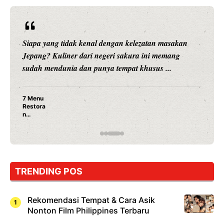
Siapa yang tidak kenal dengan kelezatan masakan
Jepang? Kuliner dari negeri sakura ini memang
sudah mendunia dan punya tempat khusus ...
7 Menu
Restora
n
Jepang
yang
Wajib
Dicoba,
Bukan
Cuma
TRENDING POS
Sushi!
Rekomendasi Tempat & Cara Asik
Nonton Film Philippines Terbaru