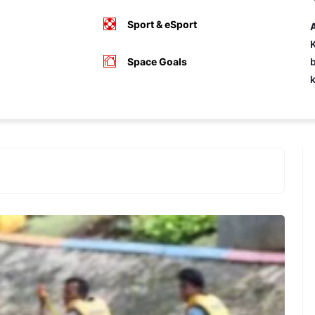
Sport & eSport
A
K
Space Goals
b