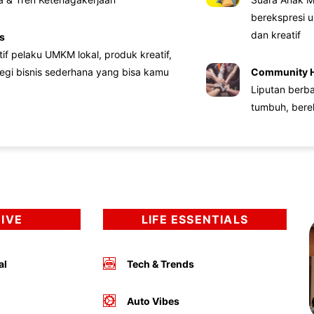
berekspresi u
dan kreatif
s
atif pelaku UMKM lokal, produk kreatif,
tegi bisnis sederhana yang bisa kamu
Community 
Liputan berb
tumbuh, bere
DIVE
LIFE ESSENTIALS
al
Tech & Trends
Auto Vibes