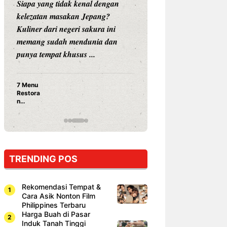
Siapa yang tidak kenal dengan
Siapa sangka, dua
kelezatan masakan Jepang?
dunia hiburan, N
Kuliner dari negeri sakura ini
dan Vicky Praset
memang sudah mendunia dan
dunia kuliner de
punya tempat khusus ...
restoran ...
7 Menu
Nunung S
Restora
Prasetyo
n
Ayam Pa
Jepang
15 Ribu,
yang
Mami Bik
Wajib
Dicoba,
Bukan
Cuma
TRENDING POS
Sushi!
Rekomendasi Tempat &
Cara Asik Nonton Film
Philippines Terbaru
Harga Buah di Pasar
Induk Tanah Tinggi