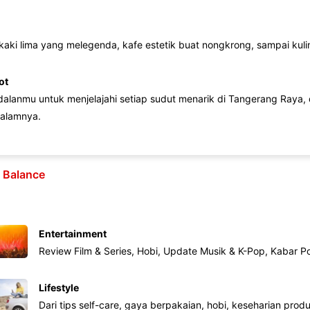
 kaki lima yang melegenda, kafe estetik buat nongkrong, sampai kuline
ot
lanmu untuk menjelajahi setiap sudut menarik di Tangerang Raya, d
alamnya.
e Balance
Entertainment
Review Film & Series, Hobi, Update Musik & K-Pop, Kabar P
Lifestyle
Dari tips self-care, gaya berpakaian, hobi, keseharian produk