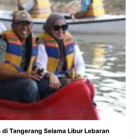
ambut pergantian
Pernah gak sih kamu mulai
oran all you can
ngerjain sesuatu cuma buat iseng-
 You Can Eat
iseng, eh ternyata malah jadi
adirkan
peluang bisnis yang
l ...
menguntungkan? Nah, itulah ...
 2026, Kakkoii
Dari Iseng Jadi Cuan: Kisah
 Hadirkan Pesta All
TUM_ATUL yang Ubah
 Eat Mulai Rp
Hampers Jadi Bisnis Kece
0
s di Tangerang Selama Libur Lebaran