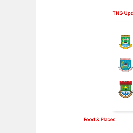
Langsung
ke
TNG Upd
isi
Food & Places