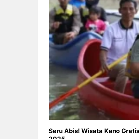
Siapa sangka, dua nama besar di
Bandung – Meny
dunia hiburan, Nunung Srimulat
tahun 2026, rest
dan Vicky Prasetyo, kini merambah
eat Kakkoii All
dunia kuliner dengan membuka
Bandung mengh
restoran ...
penawaran spesia
Nunung Srimulat & Vicky
Sambut
Prasetyo Buka Restoran
Bandung
Ayam Panggang! Cuma Rp
You Can
15 Ribu, Resep Rahasia
145.00
Mami Bikin Nagih!
Seru Abis! Wisata Kano Grati
2025