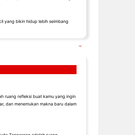
il yang bikin hidup lebih seimbang
lah ruang refleksi buat kamu yang ingin
jar, dan menemukan makna baru dalam
uda Tangerang adalah ruang