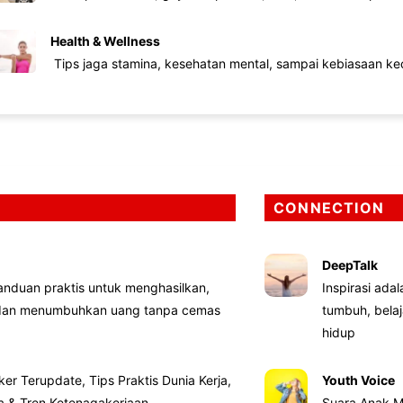
Health & Wellness
Tips jaga stamina, kesehatan mental, sampai kebiasaan kec
CONNECTION
DeepTalk
nduan praktis untuk menghasilkan,
Inspirasi ada
 dan menumbuhkan uang tanpa cemas
tumbuh, bela
hidup
ker Terupdate, Tips Praktis Dunia Kerja,
Youth Voice
ta & Tren Ketenagakerjaan
Suara Anak M