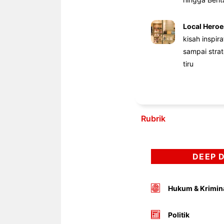
Local Heroe
kisah inspir
sampai stra
tiru
Rubrik
DEEP 
Hukum & Krimin
Politik