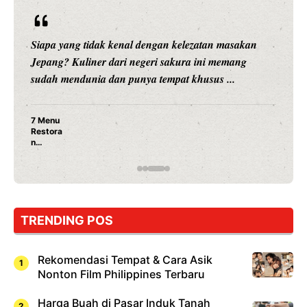
Siapa yang tidak kenal dengan kelezatan masakan
Jepang? Kuliner dari negeri sakura ini memang
sudah mendunia dan punya tempat khusus ...
7 Menu
Restora
n
Jepang
yang
Wajib
Dicoba,
Bukan
Cuma
TRENDING POS
Sushi!
Rekomendasi Tempat & Cara Asik
Nonton Film Philippines Terbaru
Harga Buah di Pasar Induk Tanah