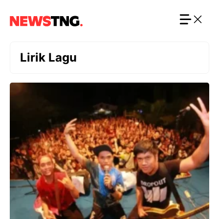
Langsung
ke
isi
Lirik Lagu