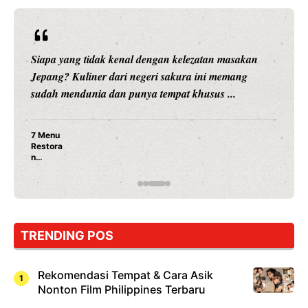
Siapa yang tidak kenal dengan kelezatan masakan
Jepang? Kuliner dari negeri sakura ini memang
sudah mendunia dan punya tempat khusus ...
7 Menu
Restora
n
Jepang
yang
Wajib
Dicoba,
Bukan
Cuma
TRENDING POS
Sushi!
Rekomendasi Tempat & Cara Asik
Nonton Film Philippines Terbaru