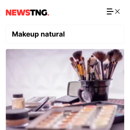
Langsung
ke
isi
Makeup natural