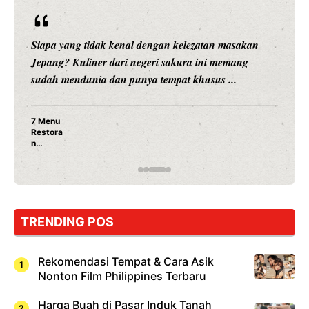
Siapa yang tidak kenal dengan kelezatan masakan
Jepang? Kuliner dari negeri sakura ini memang
sudah mendunia dan punya tempat khusus ...
7 Menu
Restora
n
Jepang
yang
Wajib
Dicoba,
Bukan
Cuma
TRENDING POS
Sushi!
Rekomendasi Tempat & Cara Asik
Nonton Film Philippines Terbaru
Harga Buah di Pasar Induk Tanah