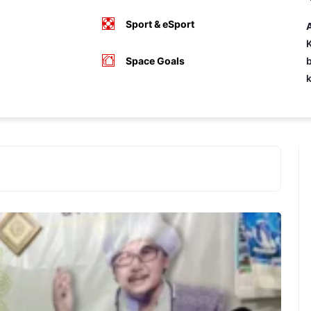
Sport & eSport
A
K
Space Goals
b