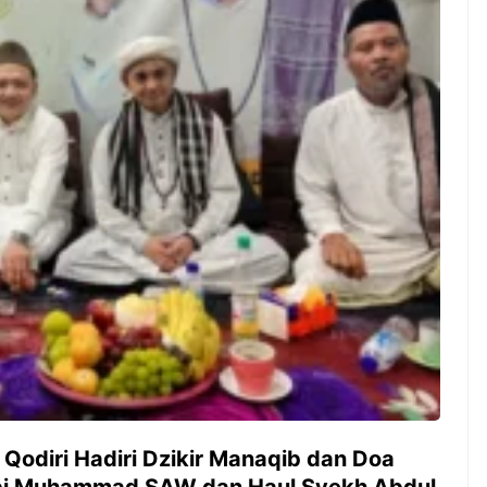
ambut pergantian
Pernah gak sih kamu mulai
oran all you can
ngerjain sesuatu cuma buat iseng-
 You Can Eat
iseng, eh ternyata malah jadi
adirkan
peluang bisnis yang
l ...
menguntungkan? Nah, itulah ...
 2026, Kakkoii
Dari Iseng Jadi Cuan: Kisah
 Hadirkan Pesta All
TUM_ATUL yang Ubah
 Eat Mulai Rp
Hampers Jadi Bisnis Kece
0
 Qodiri Hadiri Dzikir Manaqib dan Doa
abi Muhammad SAW dan Haul Syekh Abdul