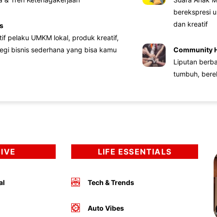
berekspresi u
dan kreatif
s
atif pelaku UMKM lokal, produk kreatif,
tegi bisnis sederhana yang bisa kamu
Community 
Liputan berb
tumbuh, bere
DIVE
LIFE ESSENTIALS
al
Tech & Trends
Auto Vibes