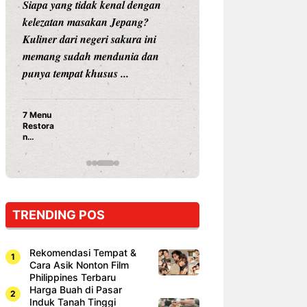
Siapa yang tidak kenal dengan
Siapa sangka, dua
kelezatan masakan Jepang?
dunia hiburan, N
Kuliner dari negeri sakura ini
dan Vicky Praset
memang sudah mendunia dan
dunia kuliner de
punya tempat khusus ...
restoran ...
7 Menu
Nunung S
Restora
Prasetyo
n
Ayam Pa
Jepang
15 Ribu,
yang
Mami Bik
Wajib
Dicoba,
Bukan
Cuma
TRENDING POS
Sushi!
Rekomendasi Tempat &
Cara Asik Nonton Film
Philippines Terbaru
Harga Buah di Pasar
Induk Tanah Tinggi