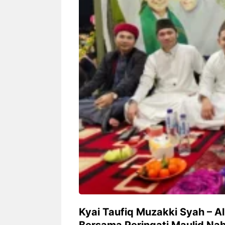
Siapa sangka, dua nama besar di
Bandung – Meny
dunia hiburan, Nunung Srimulat
tahun 2026, rest
dan Vicky Prasetyo, kini merambah
eat Kakkoii All
dunia kuliner dengan membuka
Bandung mengh
restoran ...
penawaran spesia
Nunung Srimulat & Vicky
Sambut
Prasetyo Buka Restoran
Bandung
Ayam Panggang! Cuma Rp
You Can
15 Ribu, Resep Rahasia
145.00
Mami Bikin Nagih!
Kyai Taufiq Muzakki Syah – Al
Bersama Peringati Maulid N