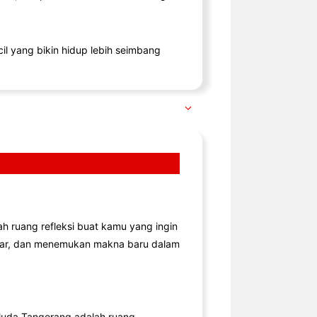
il yang bikin hidup lebih seimbang
lah ruang refleksi buat kamu yang ingin
jar, dan menemukan makna baru dalam
uda Tangerang adalah ruang