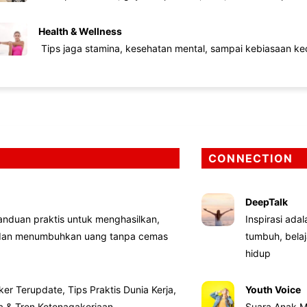
Health & Wellness
Tips jaga stamina, kesehatan mental, sampai kebiasaan kec
CONNECTION
DeepTalk
nduan praktis untuk menghasilkan,
Inspirasi ada
 dan menumbuhkan uang tanpa cemas
tumbuh, bela
hidup
ker Terupdate, Tips Praktis Dunia Kerja,
Youth Voice
ta & Tren Ketenagakerjaan
Suara Anak M