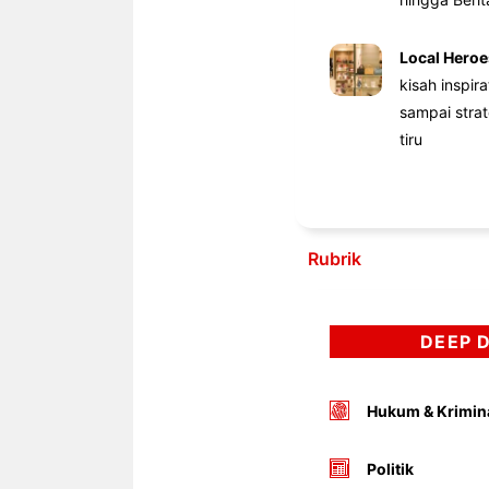
Local Heroe
kisah inspir
sampai stra
tiru
Rubrik
DEEP 
Hukum & Krimin
Politik