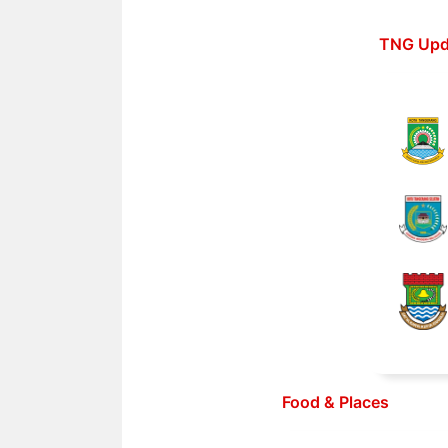
Langsung
ke
TNG Upd
isi
Food & Places