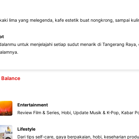
 kaki lima yang melegenda, kafe estetik buat nongkrong, sampai kuline
ot
lanmu untuk menjelajahi setiap sudut menarik di Tangerang Raya, d
alamnya.
e Balance
Entertainment
Review Film & Series, Hobi, Update Musik & K-Pop, Kabar P
Lifestyle
Dari tips self-care, gaya berpakaian, hobi, keseharian produk