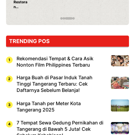
Restora
n
Jepang
yang
Wajib
Dicoba,
Bukan
Cuma
TRENDING POS
Sushi!
Rekomendasi Tempat & Cara Asik
Nonton Film Philippines Terbaru
Harga Buah di Pasar Induk Tanah
Tinggi Tangerang Terbaru: Cek
Daftarnya Sebelum Belanja!
Harga Tanah per Meter Kota
Tangerang 2025
7 Tempat Sewa Gedung Pernikahan di
Tangerang di Bawah 5 Juta! Cek