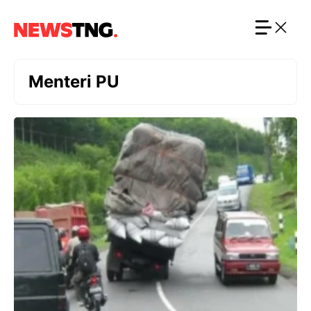
Langsung
ke
isi
Menteri PU