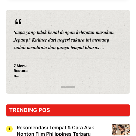
Siapa yang tidak kenal dengan kelezatan masakan
Jepang? Kuliner dari negeri sakura ini memang
sudah mendunia dan punya tempat khusus ...
7 Menu
Restora
n
Jepang
yang
Wajib
Dicoba,
Bukan
Cuma
TRENDING POS
Sushi!
Rekomendasi Tempat & Cara Asik
Nonton Film Philippines Terbaru