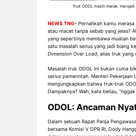
Truk ODOL masih marak, menjadi p
NEWS TNG
– Pernahkah kamu merasa j
atau macet tanpa sebab yang jelas? A
yang sepertinya membawa muatan berl
satu masalah serius yang jadi biang k
Dimension Over Load
, alias truk yan
Masalah truk ODOL ini bukan cuma biki
serius pemerintah. Menteri Pekerjaan
mengungkapkan bahwa truk-truk ODOL m
Dampaknya? Wah, kata beliau, "nggak 
ODOL: Ancaman Nyata
Dalam sebuah Rapat Panja Pengawasan
bersama Komisi V DPR RI, Dody Hang