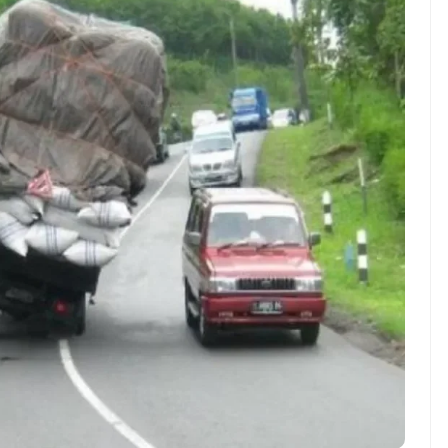
ndung –
NEWS TNG– Pernah gak sih
antian tahun
kamu mulai ngerjain sesuatu cuma
ll you can eat
buat iseng-iseng, eh ternyata malah
u Can Eat Bandung
jadi peluang bisnis yang
.
menguntungkan? ...
 2026, Kakkoii
Dari Iseng Jadi Cuan: Kisah
 Hadirkan Pesta All
TUM_ATUL yang Ubah
 Eat Mulai Rp
Hampers Jadi Bisnis Kece
0