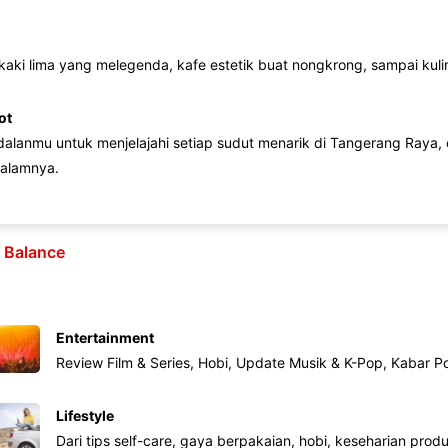
 kaki lima yang melegenda, kafe estetik buat nongkrong, sampai kuline
ot
lanmu untuk menjelajahi setiap sudut menarik di Tangerang Raya, d
alamnya.
e Balance
Entertainment
Review Film & Series, Hobi, Update Musik & K-Pop, Kabar P
Lifestyle
Dari tips self-care, gaya berpakaian, hobi, keseharian produk