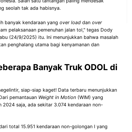
donesia. Salah satu tantangan paling mendesak
 seolah tak ada habisnya.
sih banyak kendaraan yang
over load
dan
over
am pelaksanaan pemenuhan jalan tol," tegas Dody
abu (24/9/2025) itu. Ini menunjukkan bahwa masalah
nkan penghalang utama bagi kenyamanan dan
eberapa Banyak Truk ODOL di
egelintir, siap-siap kaget! Data terbaru menunjukkan
 Dari pemantauan
Weight in Motion
(WIM) yang
n 2024 saja, ada sekitar 3.074 kendaraan non-
 dari total 15.951 kendaraan non-golongan I yang