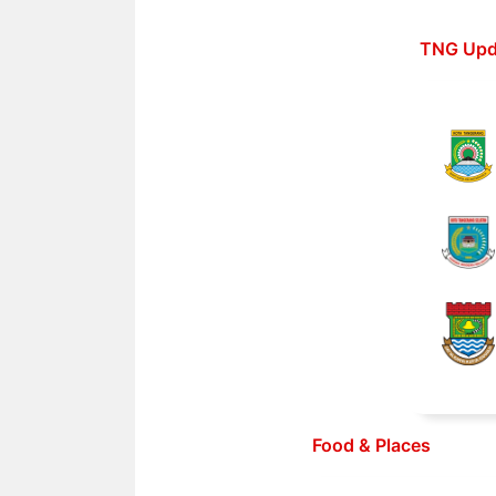
Langsung
ke
TNG Upd
isi
Food & Places