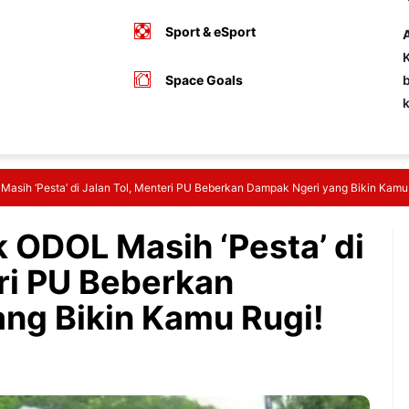
Sport & eSport
A
K
Space Goals
b
 Masih ‘Pesta’ di Jalan Tol, Menteri PU Beberkan Dampak Ngeri yang Bikin Kamu
k ODOL Masih ‘Pesta’ di
eri PU Beberkan
ng Bikin Kamu Rugi!