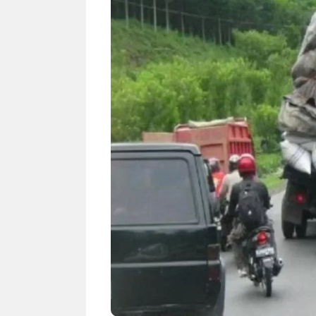
NEWS TNG– Siapa sangka, dua
NEWS TNG– Ba
nama besar di dunia hiburan,
Menyambut perg
Nunung Srimulat dan Vicky
2026, restoran a
Prasetyo, kini merambah dunia
Kakkoii All Yo
kuliner dengan ...
menghadirkan ..
Nunung Srimulat & Vicky
Sambut
Prasetyo Buka Restoran
Bandung
Ayam Panggang! Cuma Rp
You Can
15 Ribu, Resep Rahasia
145.00
Mami Bikin Nagih!