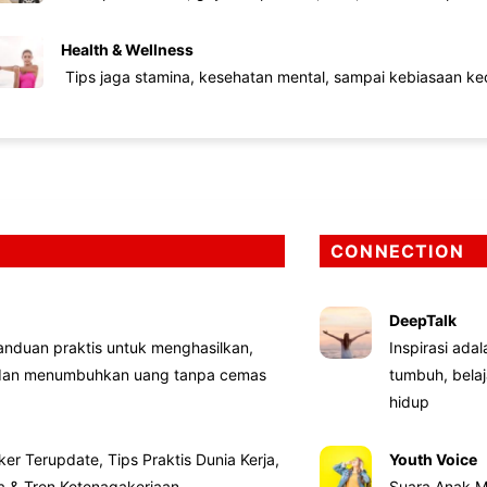
Health & Wellness
Tips jaga stamina, kesehatan mental, sampai kebiasaan kec
CONNECTION
DeepTalk
nduan praktis untuk menghasilkan,
Inspirasi ada
 dan menumbuhkan uang tanpa cemas
tumbuh, bela
hidup
ker Terupdate, Tips Praktis Dunia Kerja,
Youth Voice
ta & Tren Ketenagakerjaan
Suara Anak M