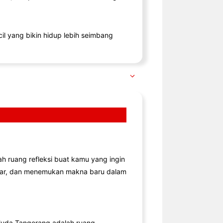
il yang bikin hidup lebih seimbang
lah ruang refleksi buat kamu yang ingin
jar, dan menemukan makna baru dalam
uda Tangerang adalah ruang