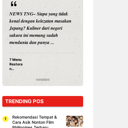
NEWS TNG– Siapa yang tidak
NEWS TNG– Siap
kenal dengan kelezatan masakan
nama besar di dun
Jepang? Kuliner dari negeri
Nunung Srimulat 
sakura ini memang sudah
Prasetyo, kini m
mendunia dan punya ...
kuliner dengan ...
7 Menu
Nunung S
Restora
Prasetyo
n
Ayam Pa
Jepang
15 Ribu,
yang
Mami Bik
Wajib
Dicoba,
Bukan
Cuma
TRENDING POS
Sushi!
Rekomendasi Tempat &
Cara Asik Nonton Film
Philippines Terbaru