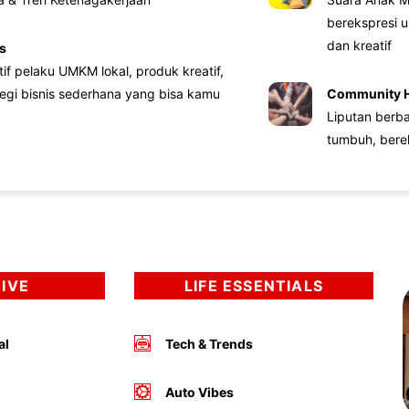
berekspresi u
dan kreatif
s
atif pelaku UMKM lokal, produk kreatif,
tegi bisnis sederhana yang bisa kamu
Community 
Liputan berb
tumbuh, bere
DIVE
LIFE ESSENTIALS
al
Tech & Trends
Auto Vibes