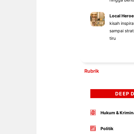
Local Heroe
kisah inspir
sampai stra
tiru
Rubrik
DEEP 
Hukum & Krimin
Politik