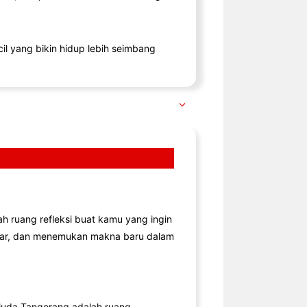
il yang bikin hidup lebih seimbang
lah ruang refleksi buat kamu yang ingin
jar, dan menemukan makna baru dalam
uda Tangerang adalah ruang