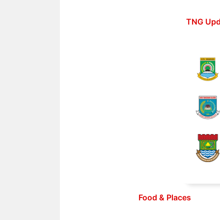
Langsung
ke
TNG Upd
isi
Food & Places