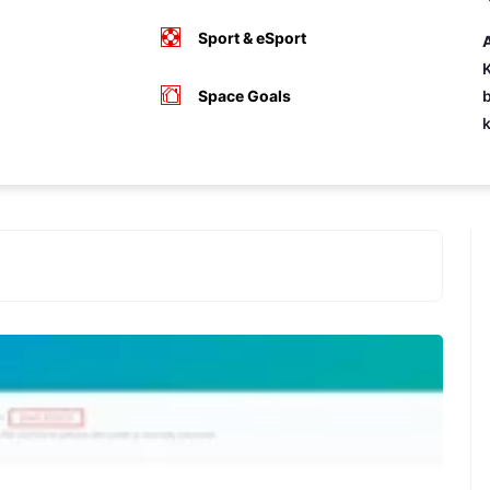
Sport & eSport
A
K
Space Goals
b