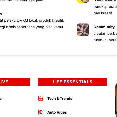
berekspresi u
dan kreatif
s
atif pelaku UMKM lokal, produk kreatif,
tegi bisnis sederhana yang bisa kamu
Community 
Liputan berb
tumbuh, bere
DIVE
LIFE ESSENTIALS
al
Tech & Trends
Auto Vibes