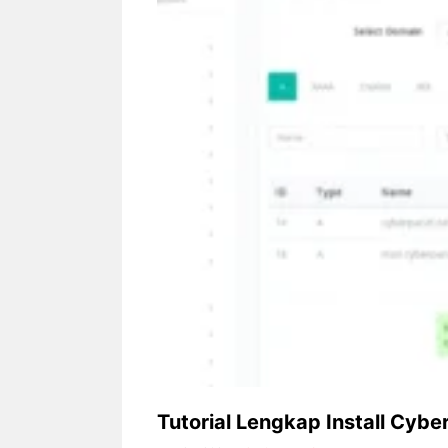
Siapa sangka, dua nama besar di
Bandung – Meny
dunia hiburan, Nunung Srimulat
tahun 2026, rest
dan Vicky Prasetyo, kini merambah
eat Kakkoii All
dunia kuliner dengan membuka
Bandung mengh
restoran ...
penawaran spesia
Nunung Srimulat & Vicky
Sambut
Prasetyo Buka Restoran
Bandung
Ayam Panggang! Cuma Rp
You Can
15 Ribu, Resep Rahasia
145.00
Mami Bikin Nagih!
Tutorial Lengkap Install Cybe