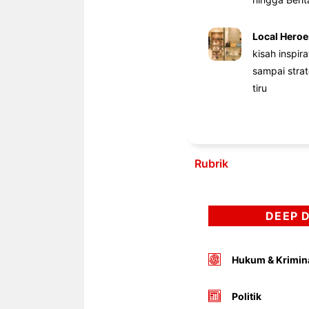
Local Heroe
kisah inspir
sampai stra
tiru
Rubrik
DEEP 
Hukum & Krimin
Politik