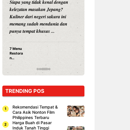
Siapa yang tidak kenal dengan
Siapa sangka, dua
kelezatan masakan Jepang?
dunia hiburan, N
Kuliner dari negeri sakura ini
dan Vicky Praset
memang sudah mendunia dan
dunia kuliner de
punya tempat khusus ...
restoran ...
7 Menu
Nunung S
Restora
Prasetyo
n
Ayam Pa
Jepang
15 Ribu,
yang
Mami Bik
Wajib
Dicoba,
Bukan
Cuma
TRENDING POS
Sushi!
Rekomendasi Tempat &
Cara Asik Nonton Film
Philippines Terbaru
Harga Buah di Pasar
Induk Tanah Tinggi