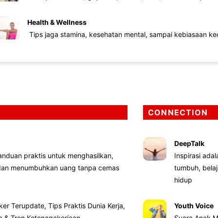
Health & Wellness
Tips jaga stamina, kesehatan mental, sampai kebiasaan kec
CONNECTION
DeepTalk
nduan praktis untuk menghasilkan,
Inspirasi ada
 dan menumbuhkan uang tanpa cemas
tumbuh, bela
hidup
ker Terupdate, Tips Praktis Dunia Kerja,
Youth Voice
ta & Tren Ketenagakerjaan
Suara Anak M