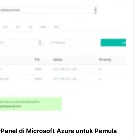
ambut pergantian
Pernah gak sih kamu mulai
oran all you can
ngerjain sesuatu cuma buat iseng-
 You Can Eat
iseng, eh ternyata malah jadi
adirkan
peluang bisnis yang
l ...
menguntungkan? Nah, itulah ...
 2026, Kakkoii
Dari Iseng Jadi Cuan: Kisah
 Hadirkan Pesta All
TUM_ATUL yang Ubah
 Eat Mulai Rp
Hampers Jadi Bisnis Kece
0
rPanel di Microsoft Azure untuk Pemula