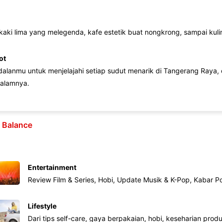
 kaki lima yang melegenda, kafe estetik buat nongkrong, sampai kuline
ot
lanmu untuk menjelajahi setiap sudut menarik di Tangerang Raya, d
alamnya.
e Balance
Entertainment
Review Film & Series, Hobi, Update Musik & K-Pop, Kabar P
Lifestyle
Dari tips self-care, gaya berpakaian, hobi, keseharian produk