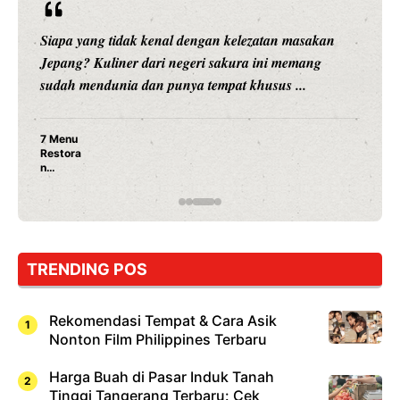
Siapa yang tidak kenal dengan kelezatan masakan
Jepang? Kuliner dari negeri sakura ini memang
sudah mendunia dan punya tempat khusus ...
7 Menu
Restora
n
Jepang
yang
Wajib
Dicoba,
Bukan
Cuma
TRENDING POS
Sushi!
Rekomendasi Tempat & Cara Asik
Nonton Film Philippines Terbaru
Harga Buah di Pasar Induk Tanah
Tinggi Tangerang Terbaru: Cek