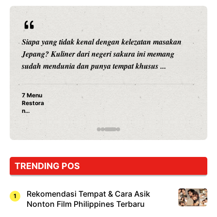
Siapa yang tidak kenal dengan kelezatan masakan
Jepang? Kuliner dari negeri sakura ini memang
sudah mendunia dan punya tempat khusus ...
7 Menu
Restora
n
Jepang
yang
Wajib
Dicoba,
Bukan
Cuma
TRENDING POS
Sushi!
Rekomendasi Tempat & Cara Asik
Nonton Film Philippines Terbaru