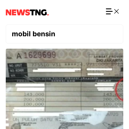
Langsung
ke
isi
mobil bensin