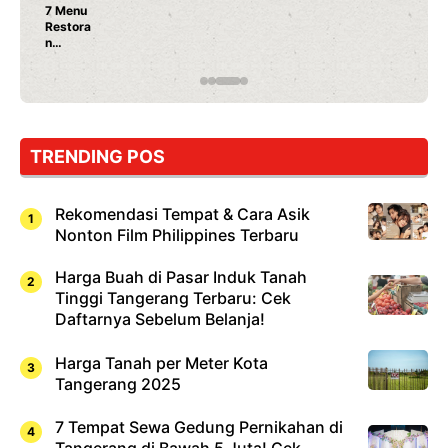
7 Menu
Restora
n
Jepang
yang
Wajib
Dicoba,
Bukan
Cuma
TRENDING POS
Sushi!
Rekomendasi Tempat & Cara Asik
Nonton Film Philippines Terbaru
Harga Buah di Pasar Induk Tanah
Tinggi Tangerang Terbaru: Cek
Daftarnya Sebelum Belanja!
Harga Tanah per Meter Kota
Tangerang 2025
7 Tempat Sewa Gedung Pernikahan di