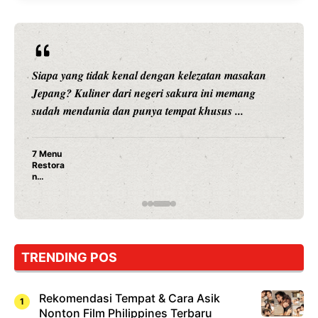
Siapa yang tidak kenal dengan kelezatan masakan
Jepang? Kuliner dari negeri sakura ini memang
sudah mendunia dan punya tempat khusus ...
7 Menu
Restora
n
Jepang
yang
Wajib
Dicoba,
Bukan
Cuma
TRENDING POS
Sushi!
Rekomendasi Tempat & Cara Asik
Nonton Film Philippines Terbaru