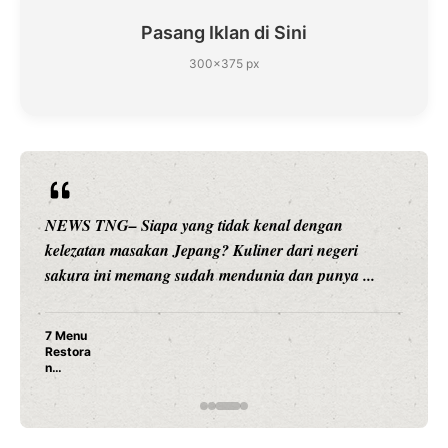
Pasang Iklan di Sini
300×375 px
NEWS TNG– Siapa sangka, dua nama besar di dunia
hiburan, Nunung Srimulat dan Vicky Prasetyo, kini
merambah dunia kuliner dengan ...
Nunung Srimulat & Vicky Prasetyo Buka Restoran
Ayam Panggang! Cuma Rp 15 Ribu, Resep
Rahasia Mami Bikin Nagih!