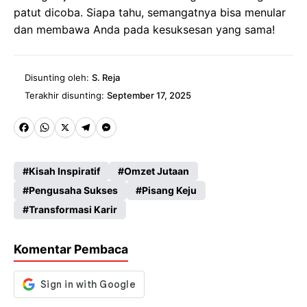
patut dicoba. Siapa tahu, semangatnya bisa menular
dan membawa Anda pada kesuksesan yang sama!
Disunting oleh:
S. Reja
Terakhir disunting:
September 17, 2025
Fa
W
X
Te
M
ce
ha
le
es
Kisah Inspiratif
Omzet Jutaan
b
ts
gr
se
Pengusaha Sukses
Pisang Keju
o
A
a
n
Transformasi Karir
o
p
m
g
k
p
er
Komentar Pembaca