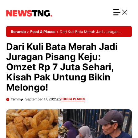
Langsung
ke
isi
Beranda
>
Food & Places
>
Dari Kuli Bata Merah Jadi Juragan
Pisang Keju: Omzet Rp 7 Juta Sehari, Kisah Pak Untung Bikin
Dari Kuli Bata Merah Jadi
Melongo!
Juragan Pisang Keju:
Omzet Rp 7 Juta Sehari,
Kisah Pak Untung Bikin
Melongo!
Tammy
September 17, 2025
FOOD & PLACES