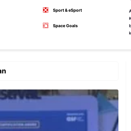
Sport & eSport
A
K
Space Goals
b
an