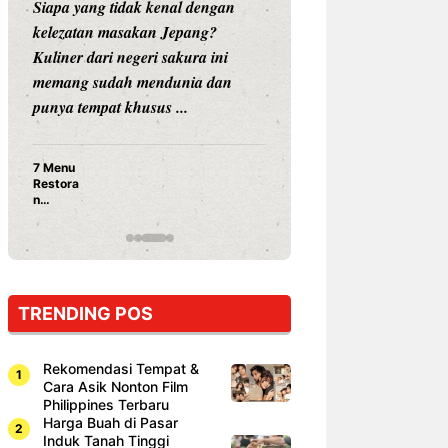
Siapa yang tidak kenal dengan
Siapa sangka, dua
kelezatan masakan Jepang?
dunia hiburan, N
Kuliner dari negeri sakura ini
dan Vicky Praset
memang sudah mendunia dan
dunia kuliner de
punya tempat khusus ...
restoran ...
7 Menu
Nunung S
Restora
Prasetyo
n
Ayam Pa
Jepang
15 Ribu,
yang
Mami Bik
Wajib
Dicoba,
Bukan
Cuma
TRENDING POS
Sushi!
Rekomendasi Tempat &
Cara Asik Nonton Film
Philippines Terbaru
Harga Buah di Pasar
Induk Tanah Tinggi