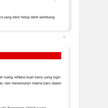
il yang bikin hidup lebih seimbang
lah ruang refleksi buat kamu yang ingin
jar, dan menemukan makna baru dalam
uda Tangerang adalah ruang