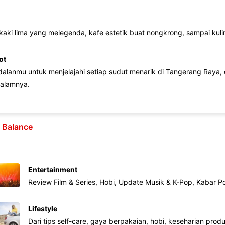
 kaki lima yang melegenda, kafe estetik buat nongkrong, sampai kuline
ot
lanmu untuk menjelajahi setiap sudut menarik di Tangerang Raya, d
alamnya.
e Balance
Entertainment
Review Film & Series, Hobi, Update Musik & K-Pop, Kabar P
Lifestyle
Dari tips self-care, gaya berpakaian, hobi, keseharian produk