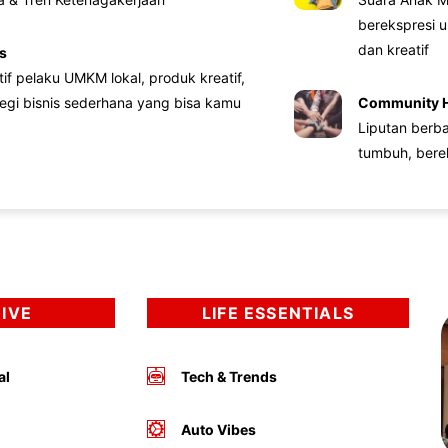
berekspresi u
dan kreatif
s
atif pelaku UMKM lokal, produk kreatif,
tegi bisnis sederhana yang bisa kamu
Community 
Liputan berb
tumbuh, bere
DIVE
LIFE ESSENTIALS
al
Tech & Trends
Auto Vibes