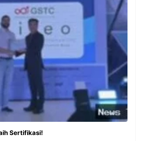
ambut pergantian
Pernah gak sih kamu mulai
oran all you can
ngerjain sesuatu cuma buat iseng-
 You Can Eat
iseng, eh ternyata malah jadi
adirkan
peluang bisnis yang
l ...
menguntungkan? Nah, itulah ...
 2026, Kakkoii
Dari Iseng Jadi Cuan: Kisah
 Hadirkan Pesta All
TUM_ATUL yang Ubah
 Eat Mulai Rp
Hampers Jadi Bisnis Kece
0
ih Sertifikasi!