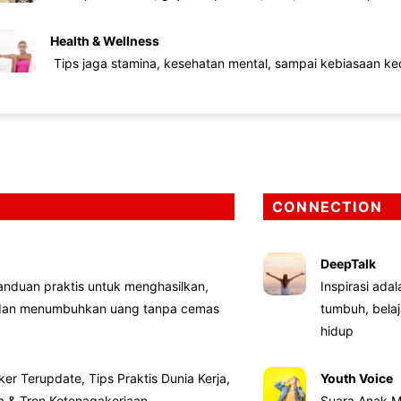
Health & Wellness
Tips jaga stamina, kesehatan mental, sampai kebiasaan kec
CONNECTION
DeepTalk
nduan praktis untuk menghasilkan,
Inspirasi ada
 dan menumbuhkan uang tanpa cemas
tumbuh, bela
hidup
ker Terupdate, Tips Praktis Dunia Kerja,
Youth Voice
ta & Tren Ketenagakerjaan
Suara Anak M