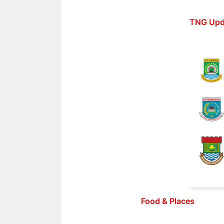
Langsung
ke
TNG Upd
isi
Food & Places