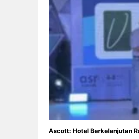
Siapa sangka, dua nama besar di
Bandung – Meny
dunia hiburan, Nunung Srimulat
tahun 2026, rest
dan Vicky Prasetyo, kini merambah
eat Kakkoii All
dunia kuliner dengan membuka
Bandung mengh
restoran ...
penawaran spesia
Nunung Srimulat & Vicky
Sambut
Prasetyo Buka Restoran
Bandung
Ayam Panggang! Cuma Rp
You Can
15 Ribu, Resep Rahasia
145.00
Mami Bikin Nagih!
Ascott: Hotel Berkelanjutan Ra