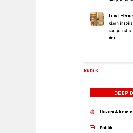
Local Heroe
kisah inspir
sampai stra
tiru
Rubrik
DEEP 
Hukum & Krimin
Politik