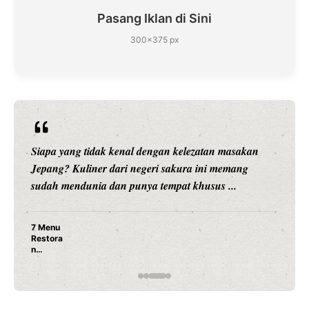
Pasang Iklan di Sini
300×375 px
Siapa yang tidak kenal dengan kelezatan masakan
Jepang? Kuliner dari negeri sakura ini memang
sudah mendunia dan punya tempat khusus ...
7 Menu
Restora
n
Jepang
yang
Wajib
Dicoba,
Bukan