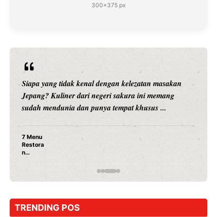
300×375 px
Siapa yang tidak kenal dengan kelezatan masakan
Jepang? Kuliner dari negeri sakura ini memang
sudah mendunia dan punya tempat khusus ...
7 Menu
Restora
n
Jepang
yang
Wajib
Dicoba,
Bukan
Cuma
TRENDING POS
Sushi!