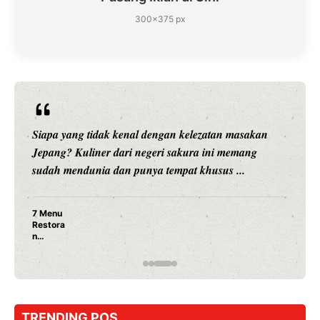
300×375 px
Siapa yang tidak kenal dengan kelezatan masakan
Jepang? Kuliner dari negeri sakura ini memang
sudah mendunia dan punya tempat khusus ...
7 Menu
Restora
n
Jepang
yang
Wajib
Dicoba,
Bukan
Cuma
TRENDING POS
Sushi!