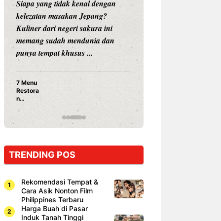
Siapa yang tidak kenal dengan
Siapa sangka, dua
kelezatan masakan Jepang?
dunia hiburan, N
Kuliner dari negeri sakura ini
dan Vicky Praset
memang sudah mendunia dan
dunia kuliner de
punya tempat khusus ...
restoran ...
7 Menu
Nunung S
Restora
Prasetyo
n
Ayam Pa
Jepang
15 Ribu,
yang
Mami Bik
Wajib
Dicoba,
Bukan
Cuma
TRENDING POS
Sushi!
Rekomendasi Tempat &
Cara Asik Nonton Film
Philippines Terbaru
Harga Buah di Pasar
Induk Tanah Tinggi