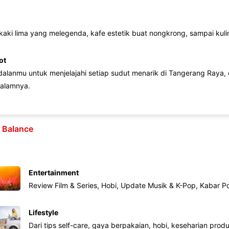
 kaki lima yang melegenda, kafe estetik buat nongkrong, sampai kuline
ot
lanmu untuk menjelajahi setiap sudut menarik di Tangerang Raya, d
alamnya.
e Balance
Entertainment
Review Film & Series, Hobi, Update Musik & K-Pop, Kabar P
Lifestyle
Dari tips self-care, gaya berpakaian, hobi, keseharian produk