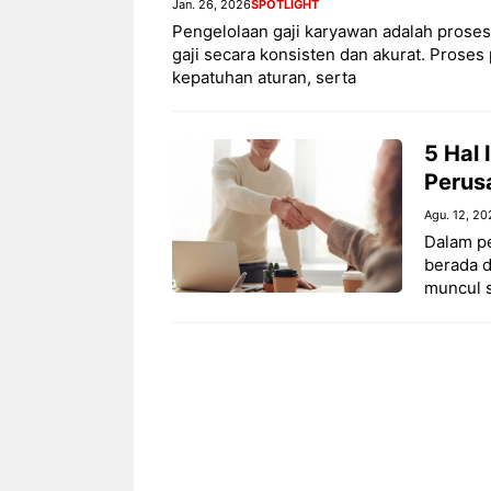
Jan. 26, 2026
SPOTLIGHT
Pengelolaan gaji karyawan adalah prose
gaji secara konsisten dan akurat. Proses
kepatuhan aturan, serta
5 Hal 
Perus
Agu. 12, 20
Dalam pe
berada d
muncul s