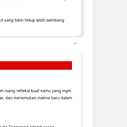
il yang bikin hidup lebih seimbang
lah ruang refleksi buat kamu yang ingin
jar, dan menemukan makna baru dalam
uda Tangerang adalah ruang