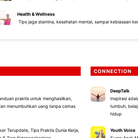
Health & Wellness
Tips jaga stamina, kesehatan mental, sampai kebiasaan kec
CONNECTION
DeepTalk
nduan praktis untuk menghasilkan,
Inspirasi ada
 dan menumbuhkan uang tanpa cemas
tumbuh, bela
hidup
ker Terupdate, Tips Praktis Dunia Kerja,
Youth Voice
ta & Tren Ketenagakerjaan
Suara Anak M