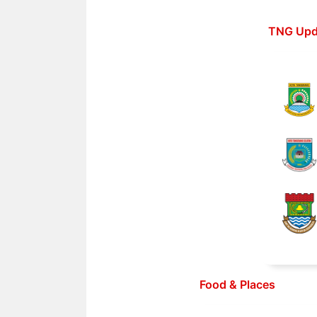
Langsung
ke
TNG Upd
isi
Food & Places