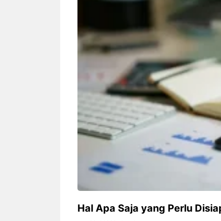
Siapa sangka, dua nama besar di
Bandung – Meny
dunia hiburan, Nunung Srimulat
tahun 2026, rest
dan Vicky Prasetyo, kini merambah
eat Kakkoii All
dunia kuliner dengan membuka
Bandung mengh
restoran ...
penawaran spesia
Nunung Srimulat & Vicky
Sambut
Prasetyo Buka Restoran
Bandung
Ayam Panggang! Cuma Rp
You Can
15 Ribu, Resep Rahasia
145.00
Mami Bikin Nagih!
Hal Apa Saja yang Perlu Disi