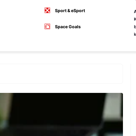
Sport & eSport
A
K
Space Goals
b