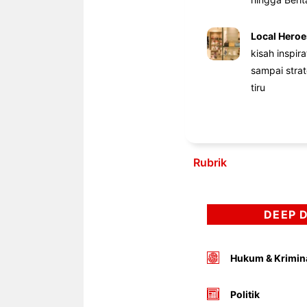
Local Heroe
kisah inspir
sampai stra
tiru
Rubrik
DEEP 
Hukum & Krimin
Politik