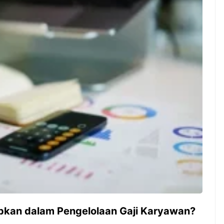
ambut pergantian
Pernah gak sih kamu mulai
oran all you can
ngerjain sesuatu cuma buat iseng-
 You Can Eat
iseng, eh ternyata malah jadi
adirkan
peluang bisnis yang
l ...
menguntungkan? Nah, itulah ...
 2026, Kakkoii
Dari Iseng Jadi Cuan: Kisah
 Hadirkan Pesta All
TUM_ATUL yang Ubah
 Eat Mulai Rp
Hampers Jadi Bisnis Kece
0
apkan dalam Pengelolaan Gaji Karyawan?