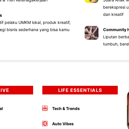
berekspresi u
dan kreatif
s
atif pelaku UMKM lokal, produk kreatif,
tegi bisnis sederhana yang bisa kamu
Community 
Liputan berb
tumbuh, bere
DIVE
LIFE ESSENTIALS
al
Tech & Trends
Auto Vibes