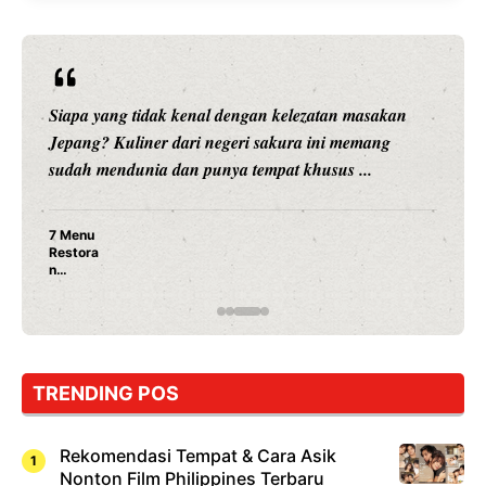
Siapa yang tidak kenal dengan kelezatan masakan
Jepang? Kuliner dari negeri sakura ini memang
sudah mendunia dan punya tempat khusus ...
7 Menu
Restora
n
Jepang
yang
Wajib
Dicoba,
Bukan
Cuma
TRENDING POS
Sushi!
Rekomendasi Tempat & Cara Asik
Nonton Film Philippines Terbaru