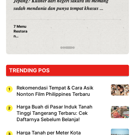
Nunung Srimulat dan Vicky Prasetyo, kini merambah
dunia kuliner dengan membuka restoran ...
Nunung Srimulat & Vicky Prasetyo Buka Restoran
Ayam Panggang! Cuma Rp 15 Ribu, Resep
Rahasia Mami Bikin Nagih!
TRENDING POS
Rekomendasi Tempat & Cara Asik
Nonton Film Philippines Terbaru
Harga Buah di Pasar Induk Tanah
Tinggi Tangerang Terbaru: Cek
Daftarnya Sebelum Belanja!
Harga Tanah per Meter Kota