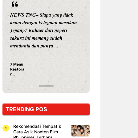
iapa yang tidak
NEWS TNG– Siapa sangka, dua
 kelezatan masakan
nama besar di dunia hiburan,
er dari negeri
Nunung Srimulat dan Vicky
emang sudah
Prasetyo, kini merambah dunia
 punya ...
kuliner dengan ...
Nunung Srimulat & Vicky
Prasetyo Buka Restoran
Ayam Panggang! Cuma Rp
15 Ribu, Resep Rahasia
Mami Bikin Nagih!
TRENDING POS
Rekomendasi Tempat &
Cara Asik Nonton Film
Philippines Terbaru