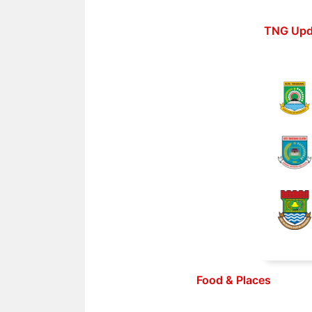
Langsung
ke
TNG Upd
isi
Food & Places