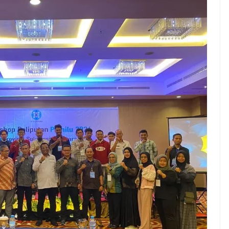
NEWS TNG– Pernah gak sih
NEWS TNG– S
kamu mulai ngerjain sesuatu cuma
kenal dengan
buat iseng-iseng, eh ternyata malah
Jepang? Kulin
jadi peluang bisnis yang
sakura ini m
menguntungkan? ...
mendunia dan
7 Menu
Dari Iseng Jadi Cuan: Kisah
Restora
TUM_ATUL yang Ubah
n
Hampers Jadi Bisnis Kece
Jepang
yang
Wajib
Dicoba,
Bukan
Cuma
Sushi!