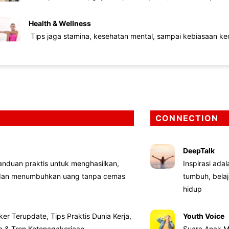
Health & Wellness
Tips jaga stamina, kesehatan mental, sampai kebiasaan kec
CONNECTION
DeepTalk
nduan praktis untuk menghasilkan,
Inspirasi ada
 dan menumbuhkan uang tanpa cemas
tumbuh, bela
hidup
ker Terupdate, Tips Praktis Dunia Kerja,
Youth Voice
ta & Tren Ketenagakerjaan
Suara Anak M