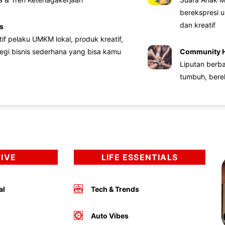
berekspresi u
dan kreatif
s
atif pelaku UMKM lokal, produk kreatif,
tegi bisnis sederhana yang bisa kamu
Community 
Liputan berb
tumbuh, bere
DIVE
LIFE ESSENTIALS
al
Tech & Trends
Auto Vibes