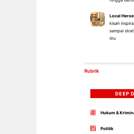
Local Heroe
kisah inspir
sampai stra
tiru
Rubrik
DEEP 
Hukum & Krimin
Politik