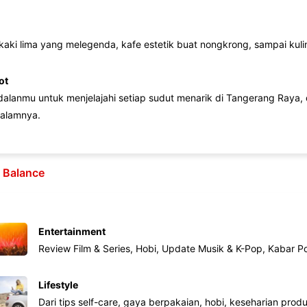
 kaki lima yang melegenda, kafe estetik buat nongkrong, sampai kuline
ot
lanmu untuk menjelajahi setiap sudut menarik di Tangerang Raya, d
alamnya.
e Balance
Entertainment
Review Film & Series, Hobi, Update Musik & K-Pop, Kabar P
Lifestyle
Dari tips self-care, gaya berpakaian, hobi, keseharian produk