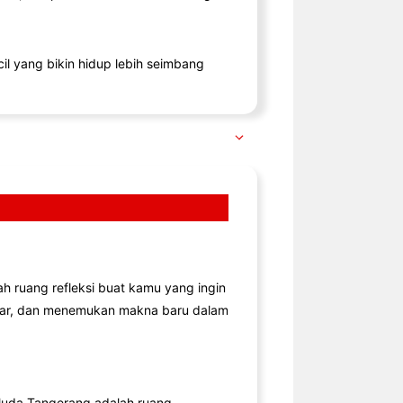
il yang bikin hidup lebih seimbang
lah ruang refleksi buat kamu yang ingin
jar, dan menemukan makna baru dalam
uda Tangerang adalah ruang