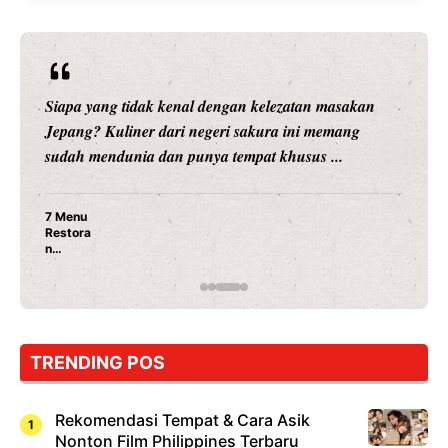
Siapa yang tidak kenal dengan kelezatan masakan
Jepang? Kuliner dari negeri sakura ini memang
sudah mendunia dan punya tempat khusus ...
7 Menu
Restora
n
Jepang
yang
Wajib
Dicoba,
Bukan
Cuma
TRENDING POS
Sushi!
Rekomendasi Tempat & Cara Asik
Nonton Film Philippines Terbaru