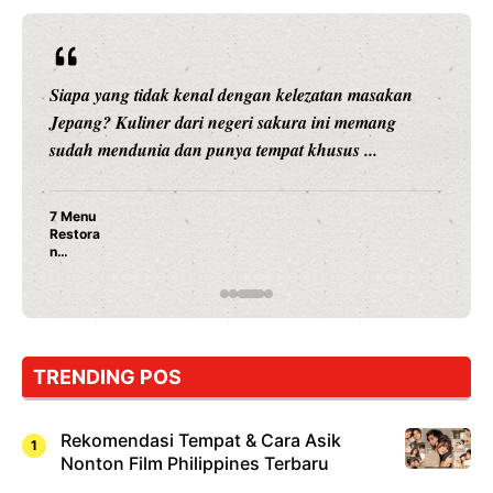
Siapa yang tidak kenal dengan kelezatan masakan
Jepang? Kuliner dari negeri sakura ini memang
sudah mendunia dan punya tempat khusus ...
7 Menu
Restora
n
Jepang
yang
Wajib
Dicoba,
Bukan
Cuma
TRENDING POS
Sushi!
Rekomendasi Tempat & Cara Asik
Nonton Film Philippines Terbaru