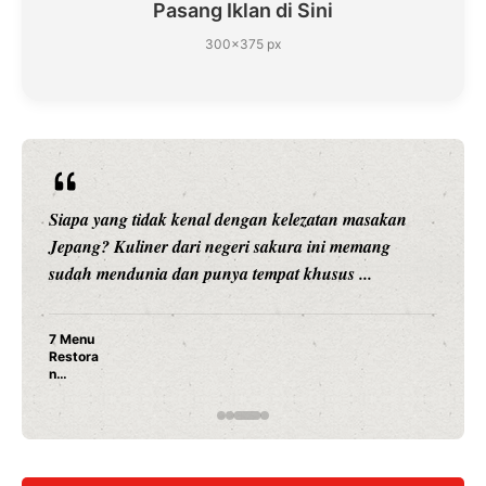
Pasang Iklan di Sini
300×375 px
Siapa yang tidak kenal dengan kelezatan masakan
Jepang? Kuliner dari negeri sakura ini memang
sudah mendunia dan punya tempat khusus ...
7 Menu
Restora
n
Jepang
yang
Wajib
Dicoba,
Bukan
Cuma