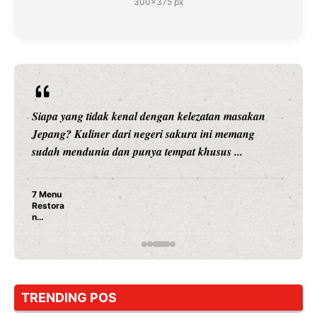
300×375 px
Siapa yang tidak kenal dengan kelezatan masakan
Jepang? Kuliner dari negeri sakura ini memang
sudah mendunia dan punya tempat khusus ...
7 Menu
Restora
n
Jepang
yang
Wajib
Dicoba,
Bukan
Cuma
TRENDING POS
Sushi!