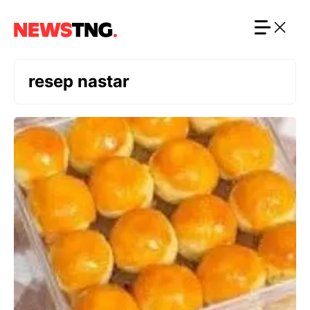
Langsung
ke
isi
resep nastar