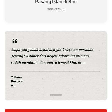
Pasang Iklan di Sini
300×375 px
Siapa yang tidak kenal dengan kelezatan masakan
Jepang? Kuliner dari negeri sakura ini memang
sudah mendunia dan punya tempat khusus ...
7 Menu
Restora
n
Jepang
yang
Wajib
Dicoba,
Bukan
Cuma