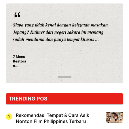
Siapa yang tidak kenal dengan kelezatan masakan
Jepang? Kuliner dari negeri sakura ini memang
sudah mendunia dan punya tempat khusus ...
7 Menu
Restora
n
Jepang
yang
Wajib
Dicoba,
Bukan
Cuma
TRENDING POS
Sushi!
Rekomendasi Tempat & Cara Asik
Nonton Film Philippines Terbaru