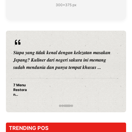
300×375 px
Siapa yang tidak kenal dengan kelezatan masakan
Jepang? Kuliner dari negeri sakura ini memang
sudah mendunia dan punya tempat khusus ...
7 Menu
Restora
n
Jepang
yang
Wajib
Dicoba,
Bukan
Cuma
TRENDING POS
Sushi!