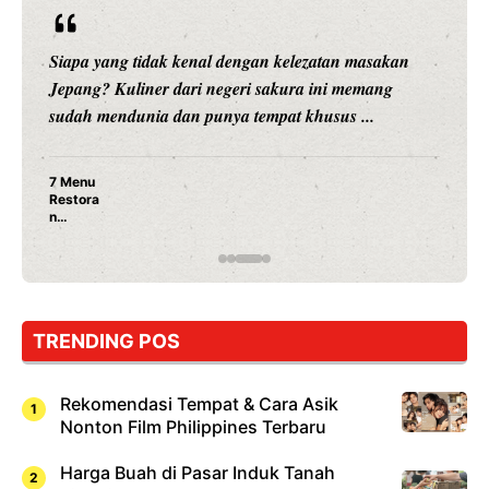
Siapa yang tidak kenal dengan kelezatan masakan
Jepang? Kuliner dari negeri sakura ini memang
sudah mendunia dan punya tempat khusus ...
7 Menu
Restora
n
Jepang
yang
Wajib
Dicoba,
Bukan
Cuma
TRENDING POS
Sushi!
Rekomendasi Tempat & Cara Asik
Nonton Film Philippines Terbaru
Harga Buah di Pasar Induk Tanah