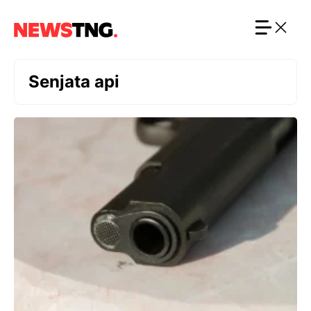
Langsung
ke
isi
Senjata api