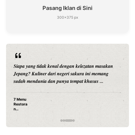
Pasang Iklan di Sini
300×375 px
Siapa yang tidak kenal dengan kelezatan masakan
Jepang? Kuliner dari negeri sakura ini memang
sudah mendunia dan punya tempat khusus ...
7 Menu
Restora
n
Jepang
yang
Wajib
Dicoba,
Bukan