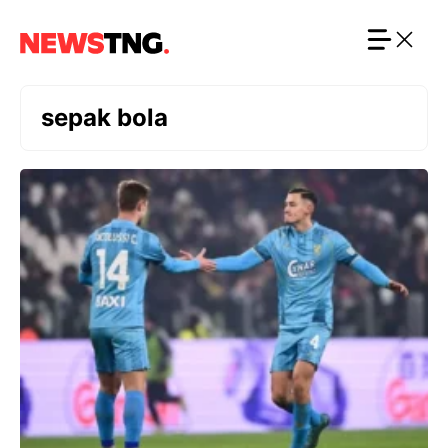
Langsung
ke
isi
sepak bola