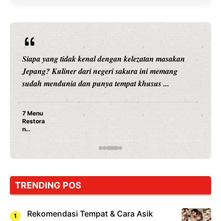
Siapa yang tidak kenal dengan kelezatan masakan
Jepang? Kuliner dari negeri sakura ini memang
sudah mendunia dan punya tempat khusus ...
7 Menu
Restora
n
Jepang
yang
Wajib
Dicoba,
Bukan
Cuma
TRENDING POS
Sushi!
Rekomendasi Tempat & Cara Asik