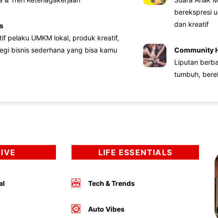
berekspresi u
dan kreatif
s
atif pelaku UMKM lokal, produk kreatif,
tegi bisnis sederhana yang bisa kamu
Community 
Liputan berb
tumbuh, bere
DIVE
LIFE ESSENTIALS
al
Tech & Trends
Auto Vibes