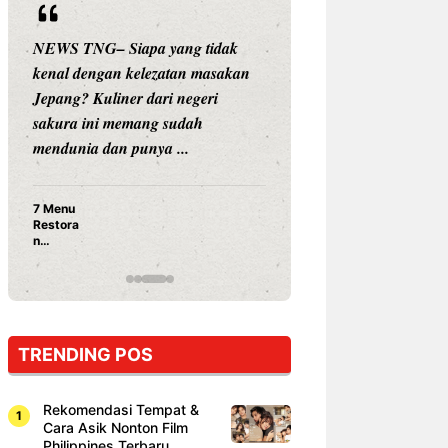
 yang tidak
NEWS TNG– Siapa sangka, dua
ezatan masakan
nama besar di dunia hiburan,
ari negeri
Nunung Srimulat dan Vicky
g sudah
Prasetyo, kini merambah dunia
a ...
kuliner dengan ...
Nunung Srimulat & Vicky
Prasetyo Buka Restoran
Ayam Panggang! Cuma Rp
15 Ribu, Resep Rahasia
Mami Bikin Nagih!
TRENDING POS
Rekomendasi Tempat &
Cara Asik Nonton Film
Philippines Terbaru