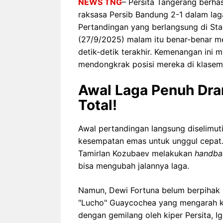
NEWS TNG
– Persita Tangerang berh
raksasa Persib Bandung 2-1 dalam lag
Pertandingan yang berlangsung di Sta
(27/9/2025) malam itu benar-benar me
detik-detik terakhir. Kemenangan ini 
mendongkrak posisi mereka di klasem
Awal Laga Penuh Dram
Total!
Awal pertandingan langsung diselimu
kesempatan emas untuk unggul cepat. P
Tamirlan Kozubaev melakukan
handbal
bisa mengubah jalannya laga.
Namun, Dewi Fortuna belum berpihak 
"Lucho" Guaycochea yang mengarah k
dengan gemilang oleh kiper Persita, I