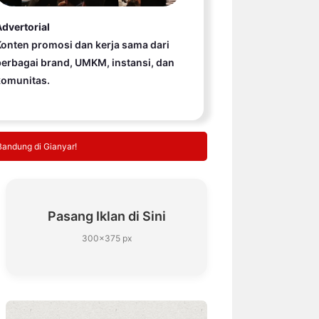
dvertorial
onten promosi dan kerja sama dari
erbagai brand, UMKM, instansi, dan
komunitas.
Bandung di Gianyar!
Pasang Iklan di Sini
300×375 px