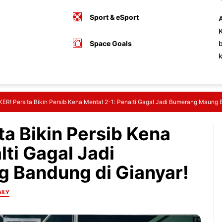
Sport & eSport
A
K
Space Goals
b
R! Persita Bikin Persib Kena Mental 2-1: Penalti Gagal Jadi Bumerang Maung 
a Bikin Persib Kena
lti Gagal Jadi
 Bandung di Gianyar!
ILY