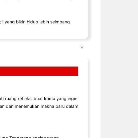
il yang bikin hidup lebih seimbang
lah ruang refleksi buat kamu yang ingin
jar, dan menemukan makna baru dalam
uda Tangerang adalah ruang