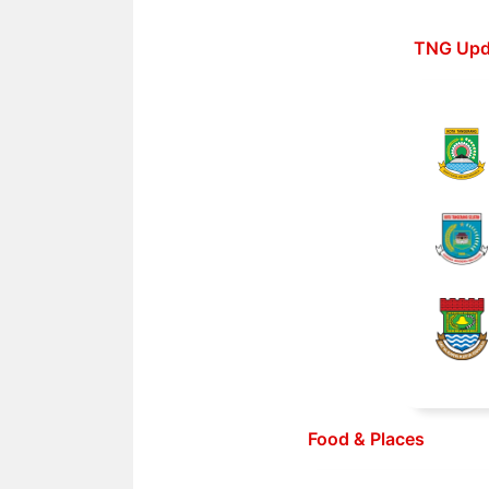
Langsung
ke
TNG Upd
isi
Food & Places