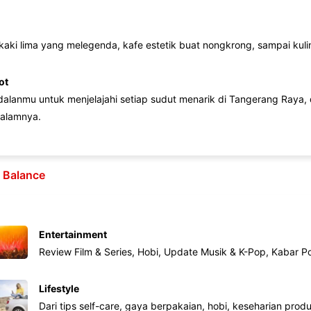
 kaki lima yang melegenda, kafe estetik buat nongkrong, sampai kuline
ot
lanmu untuk menjelajahi setiap sudut menarik di Tangerang Raya, d
alamnya.
e Balance
Entertainment
Review Film & Series, Hobi, Update Musik & K-Pop, Kabar P
Lifestyle
Dari tips self-care, gaya berpakaian, hobi, keseharian produk