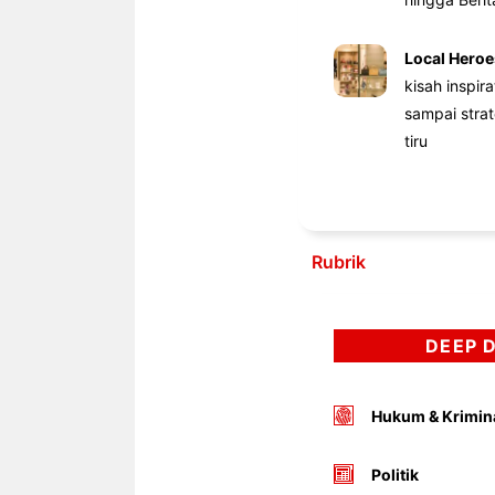
Local Heroe
kisah inspir
sampai stra
tiru
Rubrik
DEEP 
Hukum & Krimin
Politik