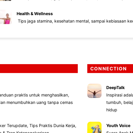
Health & Wellness
Tips jaga stamina, kesehatan mental, sampai kebiasaan kec
CONNECTION
DeepTalk
nduan praktis untuk menghasilkan,
Inspirasi ada
 dan menumbuhkan uang tanpa cemas
tumbuh, bela
hidup
ker Terupdate, Tips Praktis Dunia Kerja,
Youth Voice
ta & Tren Ketenagakerjaan
Suara Anak M