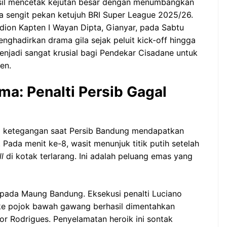
asil mencetak kejutan besar dengan menumbangkan
a sengit pekan ketujuh BRI Super League 2025/26.
dion Kapten I Wayan Dipta, Gianyar, pada Sabtu
nghadirkan drama gila sejak peluit kick-off hingga
menjadi sangat krusial bagi Pendekar Cisadane untuk
en.
a: Penalti Persib Gagal
ti ketegangan saat Persib Bandung mendapatkan
ada menit ke-8, wasit menunjuk titik putih setelah
l
di kotak terlarang. Ini adalah peluang emas yang
pada Maung Bandung. Eksekusi penalti Luciano
e pojok bawah gawang berhasil dimentahkan
gor Rodrigues. Penyelamatan heroik ini sontak