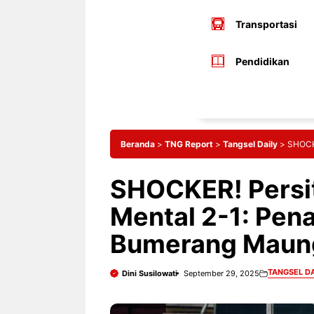
Transportasi
Pendidikan
Beranda
>
TNG Report
>
Tangsel Daily
>
SHOCKE
SHOCKER! Persit
Mental 2-1: Pena
Bumerang Maung
TANGSEL DA
Dini Susilowati
September 29, 2025