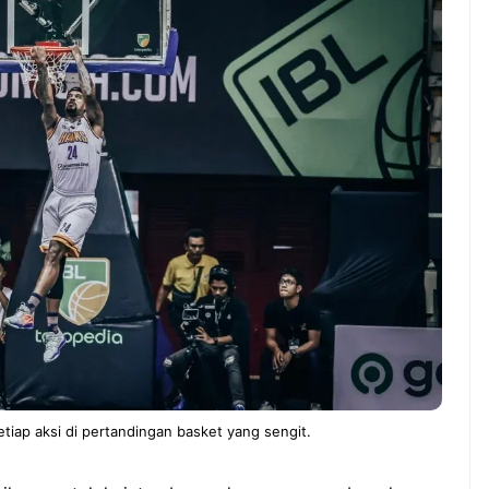
NEWS TNG– Pernah gak sih
NEWS TNG– Siapa
kamu mulai ngerjain sesuatu cuma
kenal dengan kel
buat iseng-iseng, eh ternyata malah
Jepang? Kuliner d
jadi peluang bisnis yang
sakura ini meman
menguntungkan? ...
mendunia dan puny
7 Menu
Dari Iseng Jadi Cuan: Kisah
Restora
TUM_ATUL yang Ubah
n
Hampers Jadi Bisnis Kece
Jepang
yang
Wajib
Dicoba,
Bukan
Cuma
Sushi!
tiap aksi di pertandingan basket yang sengit.