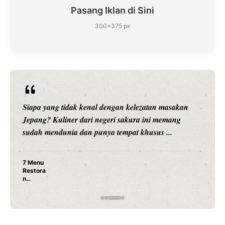
Pasang Iklan di Sini
300×375 px
Siapa yang tidak kenal dengan kelezatan masakan
Jepang? Kuliner dari negeri sakura ini memang
sudah mendunia dan punya tempat khusus ...
7 Menu
Restora
n
Jepang
yang
Wajib
Dicoba,
Bukan