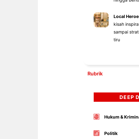
Local Heroe
kisah inspir
sampai stra
tiru
Rubrik
DEEP 
Hukum & Krimin
Politik