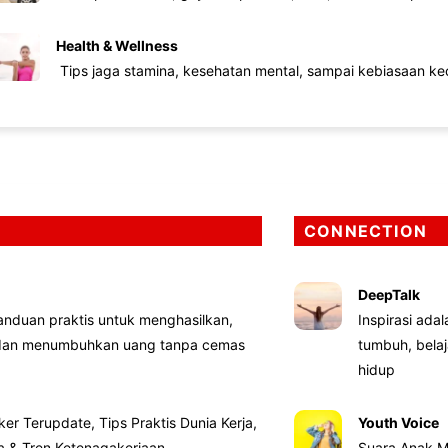
Health & Wellness
Tips jaga stamina, kesehatan mental, sampai kebiasaan kec
CONNECTION
DeepTalk
nduan praktis untuk menghasilkan,
Inspirasi ada
 dan menumbuhkan uang tanpa cemas
tumbuh, bela
hidup
ker Terupdate, Tips Praktis Dunia Kerja,
Youth Voice
ta & Tren Ketenagakerjaan
Suara Anak M