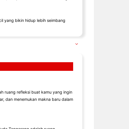
il yang bikin hidup lebih seimbang
lah ruang refleksi buat kamu yang ingin
jar, dan menemukan makna baru dalam
uda Tangerang adalah ruang