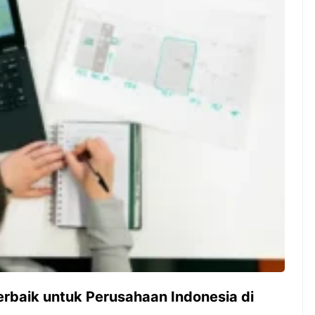
ambut pergantian
Pernah gak sih kamu mulai
oran all you can
ngerjain sesuatu cuma buat iseng-
 You Can Eat
iseng, eh ternyata malah jadi
adirkan
peluang bisnis yang
l ...
menguntungkan? Nah, itulah ...
 2026, Kakkoii
Dari Iseng Jadi Cuan: Kisah
 Hadirkan Pesta All
TUM_ATUL yang Ubah
 Eat Mulai Rp
Hampers Jadi Bisnis Kece
0
rbaik untuk Perusahaan Indonesia di