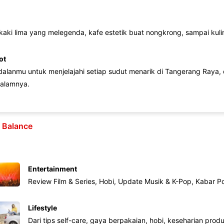
 kaki lima yang melegenda, kafe estetik buat nongkrong, sampai kuline
ot
lanmu untuk menjelajahi setiap sudut menarik di Tangerang Raya, d
alamnya.
e Balance
Entertainment
Review Film & Series, Hobi, Update Musik & K-Pop, Kabar P
Lifestyle
Dari tips self-care, gaya berpakaian, hobi, keseharian produk