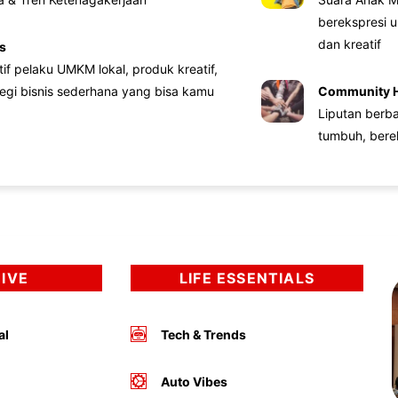
berekspresi u
dan kreatif
s
atif pelaku UMKM lokal, produk kreatif,
tegi bisnis sederhana yang bisa kamu
Community 
Liputan berb
tumbuh, bere
DIVE
LIFE ESSENTIALS
al
Tech & Trends
Auto Vibes