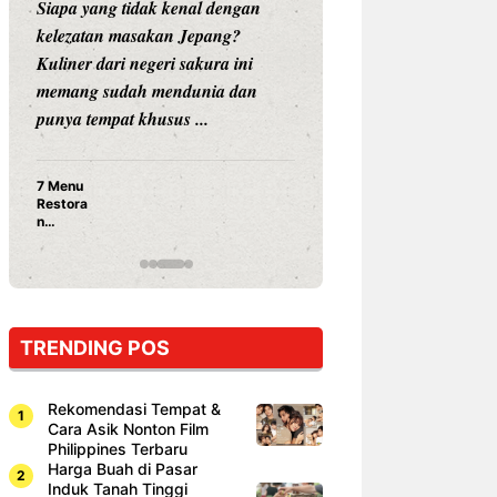
Siapa yang tidak kenal dengan
Siapa sangka, dua
kelezatan masakan Jepang?
dunia hiburan, N
Kuliner dari negeri sakura ini
dan Vicky Praset
memang sudah mendunia dan
dunia kuliner de
punya tempat khusus ...
restoran ...
7 Menu
Nunung S
Restora
Prasetyo
n
Ayam Pa
Jepang
15 Ribu,
yang
Mami Bik
Wajib
Dicoba,
Bukan
Cuma
TRENDING POS
Sushi!
Rekomendasi Tempat &
Cara Asik Nonton Film
Philippines Terbaru
Harga Buah di Pasar
Induk Tanah Tinggi