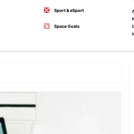
Sport & eSport
A
K
Space Goals
b