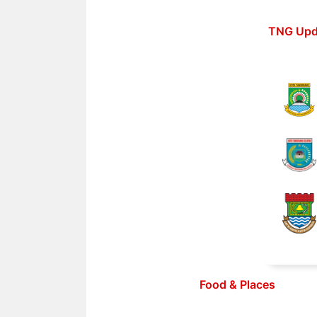
Langsung
ke
TNG Upd
isi
Food & Places