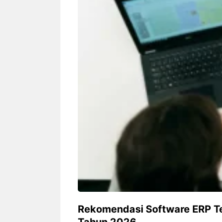
Siapa sangka, dua nama besar di
Bandung – Meny
dunia hiburan, Nunung Srimulat
tahun 2026, rest
dan Vicky Prasetyo, kini merambah
eat Kakkoii All
dunia kuliner dengan membuka
Bandung mengh
restoran ...
penawaran spesia
Nunung Srimulat & Vicky
Sambut
Prasetyo Buka Restoran
Bandung
Ayam Panggang! Cuma Rp
You Can
15 Ribu, Resep Rahasia
145.00
Mami Bikin Nagih!
Rekomendasi Software ERP Te
Tahun 2026